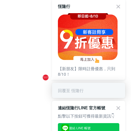
恆隆行
【新朋友】限時註冊優惠，只到
8/10！
回覆至 恆隆行
連結恆隆行LINE 官方帳號
點擊以下按鈕可獲得最新資訊👇
連結 LINE 帳號