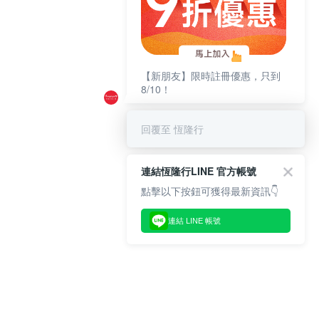
【新朋友】限時註冊優惠，只到
8/10！
回覆至 恆隆行
連結恆隆行LINE 官方帳號
點擊以下按鈕可獲得最新資訊👇
連結 LINE 帳號