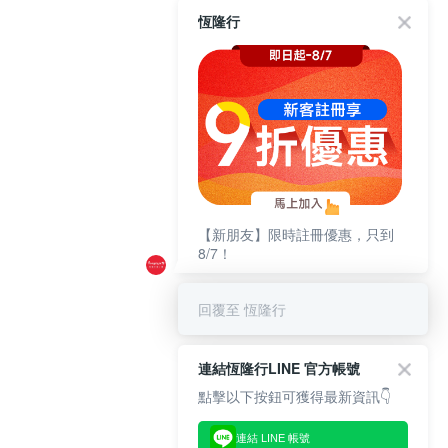
恆隆行
【新朋友】限時註冊優惠，只到
8/7！
回覆至 恆隆行
連結恆隆行LINE 官方帳號
點擊以下按鈕可獲得最新資訊👇
連結 LINE 帳號