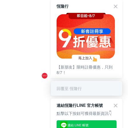
恆隆行
【新朋友】限時註冊優惠，只到
8/7！
回覆至 恆隆行
連結恆隆行LINE 官方帳號
點擊以下按鈕可獲得最新資訊👇
連結 LINE 帳號