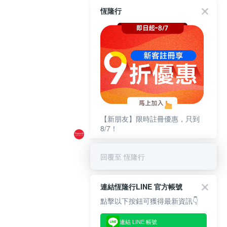
恆隆行
【新朋友】限時註冊優惠，只到
8/7！
回覆至 恆隆行
連結恆隆行LINE 官方帳號
點擊以下按鈕可獲得最新資訊👇
連結 LINE 帳號