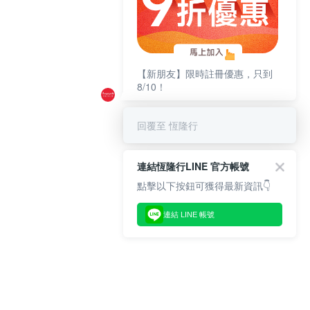
【新朋友】限時註冊優惠，只到
8/10！
回覆至 恆隆行
連結恆隆行LINE 官方帳號
點擊以下按鈕可獲得最新資訊👇
連結 LINE 帳號