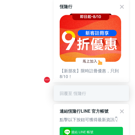
恆隆行
【新朋友】限時註冊優惠，只到
8/10！
回覆至 恆隆行
連結恆隆行LINE 官方帳號
點擊以下按鈕可獲得最新資訊👇
連結 LINE 帳號