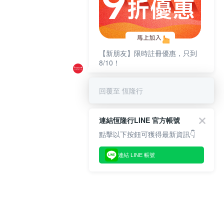
【新朋友】限時註冊優惠，只到
8/10！
回覆至 恆隆行
連結恆隆行LINE 官方帳號
點擊以下按鈕可獲得最新資訊👇
連結 LINE 帳號