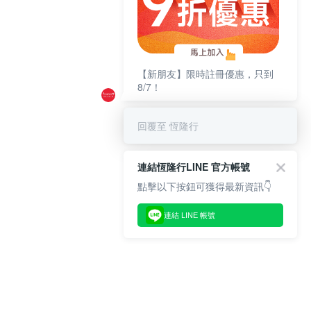
【新朋友】限時註冊優惠，只到
8/7！
回覆至 恆隆行
連結恆隆行LINE 官方帳號
點擊以下按鈕可獲得最新資訊👇
連結 LINE 帳號