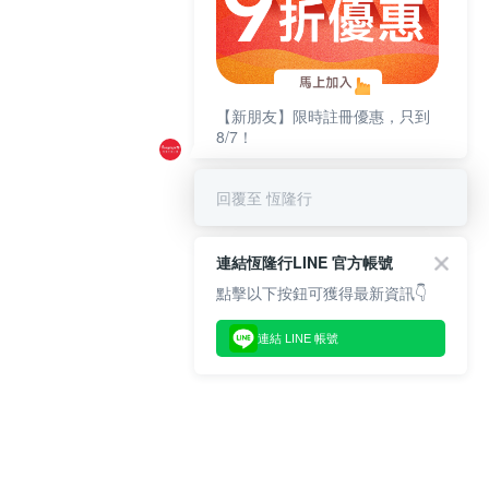
【新朋友】限時註冊優惠，只到
8/7！
回覆至 恆隆行
連結恆隆行LINE 官方帳號
點擊以下按鈕可獲得最新資訊👇
連結 LINE 帳號