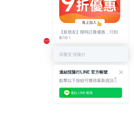
【新朋友】限時註冊優惠，只到
8/10！
回覆至 恆隆行
連結恆隆行LINE 官方帳號
點擊以下按鈕可獲得最新資訊👇
連結 LINE 帳號