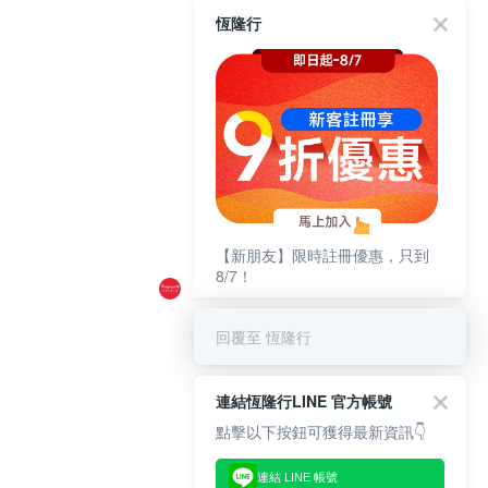
恆隆行
【新朋友】限時註冊優惠，只到
8/7！
回覆至 恆隆行
連結恆隆行LINE 官方帳號
點擊以下按鈕可獲得最新資訊👇
連結 LINE 帳號