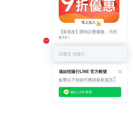
【新朋友】限時註冊優惠，只到
8/10！
回覆至 恆隆行
連結恆隆行LINE 官方帳號
點擊以下按鈕可獲得最新資訊👇
連結 LINE 帳號