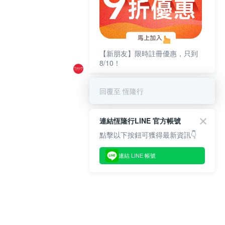
【新朋友】限時註冊優惠，只到
8/10！
回覆至 恆隆行
連結恆隆行LINE 官方帳號
點擊以下按鈕可獲得最新資訊👇
連結 LINE 帳號