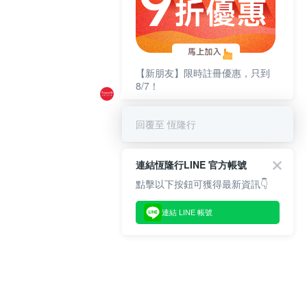
【新朋友】限時註冊優惠，只到
8/7！
回覆至 恆隆行
連結恆隆行LINE 官方帳號
點擊以下按鈕可獲得最新資訊👇
連結 LINE 帳號