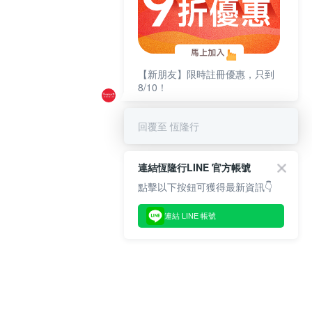
【新朋友】限時註冊優惠，只到
8/10！
回覆至 恆隆行
連結恆隆行LINE 官方帳號
點擊以下按鈕可獲得最新資訊👇
連結 LINE 帳號