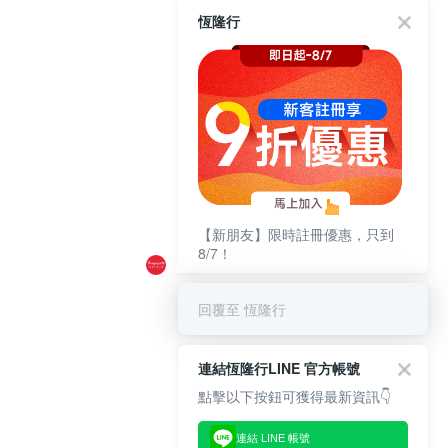
恆隆行
【新朋友】限時註冊優惠，只到
8/7！
回覆至 恆隆行
連結恆隆行LINE 官方帳號
點擊以下按鈕可獲得最新資訊👇
連結 LINE 帳號