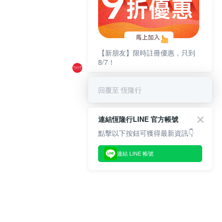
【新朋友】限時註冊優惠，只到
8/7！
回覆至 恆隆行
連結恆隆行LINE 官方帳號
點擊以下按鈕可獲得最新資訊👇
連結 LINE 帳號