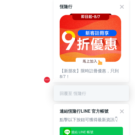
恆隆行
【新朋友】限時註冊優惠，只到
8/7！
回覆至 恆隆行
連結恆隆行LINE 官方帳號
點擊以下按鈕可獲得最新資訊👇
連結 LINE 帳號