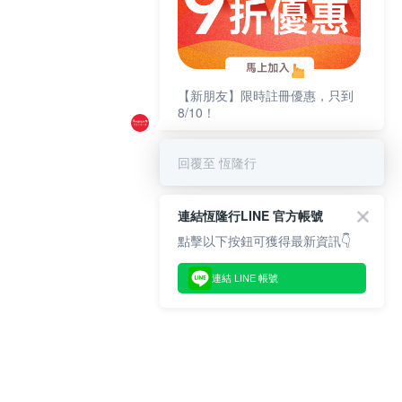
【新朋友】限時註冊優惠，只到
8/10！
回覆至 恆隆行
連結恆隆行LINE 官方帳號
點擊以下按鈕可獲得最新資訊👇
連結 LINE 帳號