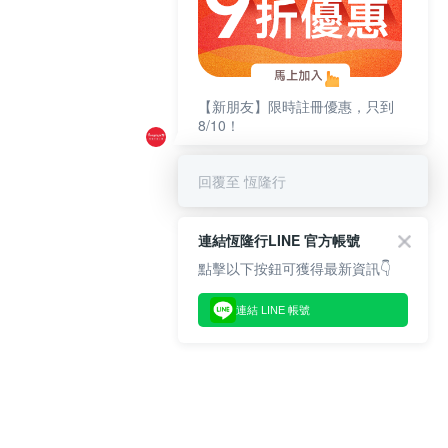
【新朋友】限時註冊優惠，只到
8/10！
回覆至 恆隆行
連結恆隆行LINE 官方帳號
點擊以下按鈕可獲得最新資訊👇
連結 LINE 帳號