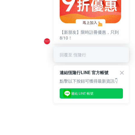
【新朋友】限時註冊優惠，只到
8/10！
回覆至 恆隆行
連結恆隆行LINE 官方帳號
點擊以下按鈕可獲得最新資訊👇
連結 LINE 帳號