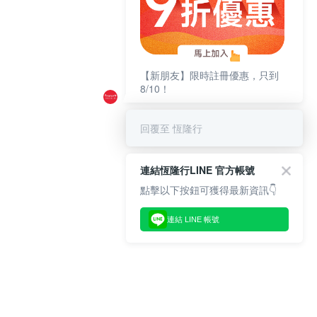
【新朋友】限時註冊優惠，只到
8/10！
回覆至 恆隆行
連結恆隆行LINE 官方帳號
點擊以下按鈕可獲得最新資訊👇
連結 LINE 帳號