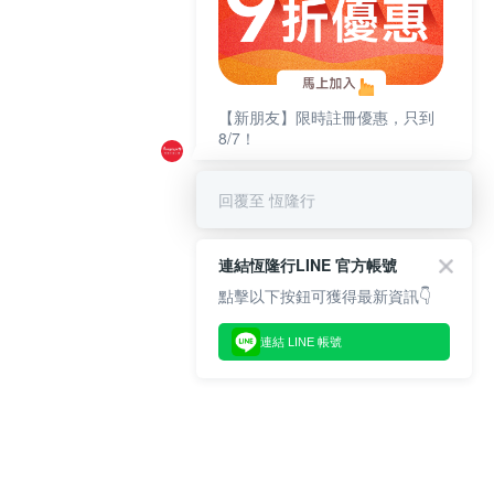
【新朋友】限時註冊優惠，只到
8/7！
回覆至 恆隆行
連結恆隆行LINE 官方帳號
點擊以下按鈕可獲得最新資訊👇
連結 LINE 帳號