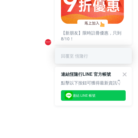
【新朋友】限時註冊優惠，只到
8/10！
回覆至 恆隆行
連結恆隆行LINE 官方帳號
點擊以下按鈕可獲得最新資訊👇
連結 LINE 帳號