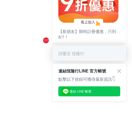
【新朋友】限時註冊優惠，只到
8/7！
回覆至 恆隆行
連結恆隆行LINE 官方帳號
點擊以下按鈕可獲得最新資訊👇
連結 LINE 帳號