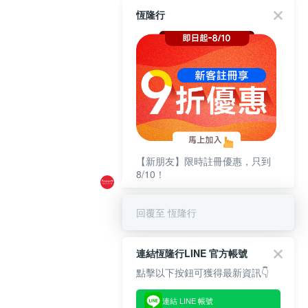
恆隆行
【新朋友】限時註冊優惠，只到
8/10！
回覆至 恆隆行
連結恆隆行LINE 官方帳號
點擊以下按鈕可獲得最新資訊👇
連結 LINE 帳號