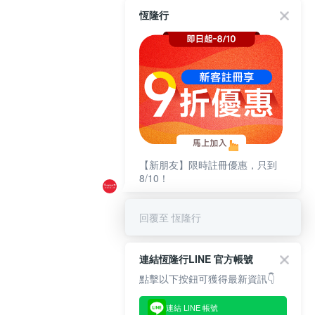
恆隆行
【新朋友】限時註冊優惠，只到
8/10！
回覆至 恆隆行
連結恆隆行LINE 官方帳號
點擊以下按鈕可獲得最新資訊👇
連結 LINE 帳號