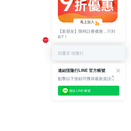
【新朋友】限時註冊優惠，只到
8/7！
回覆至 恆隆行
連結恆隆行LINE 官方帳號
點擊以下按鈕可獲得最新資訊👇
連結 LINE 帳號