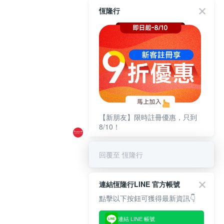
恆隆行
【新朋友】限時註冊優惠，只到
8/10！
回覆至 恆隆行
連結恆隆行LINE 官方帳號
點擊以下按鈕可獲得最新資訊👇
連結 LINE 帳號