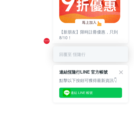
【新朋友】限時註冊優惠，只到
8/10！
回覆至 恆隆行
連結恆隆行LINE 官方帳號
點擊以下按鈕可獲得最新資訊👇
連結 LINE 帳號