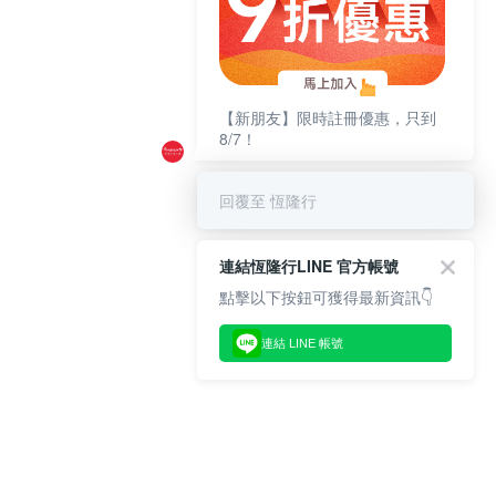
【新朋友】限時註冊優惠，只到
8/7！
回覆至 恆隆行
連結恆隆行LINE 官方帳號
點擊以下按鈕可獲得最新資訊👇
連結 LINE 帳號