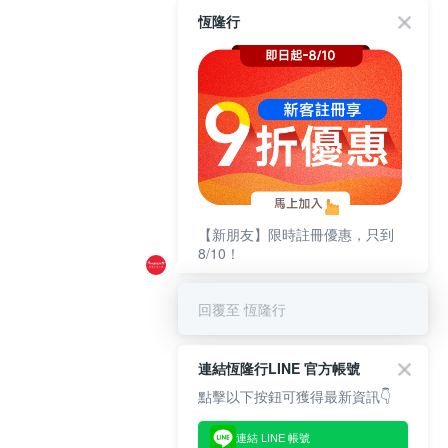
恆隆行
【新朋友】限時註冊優惠，只到
8/10！
回覆至 恆隆行
連結恆隆行LINE 官方帳號
點擊以下按鈕可獲得最新資訊👇
連結 LINE 帳號