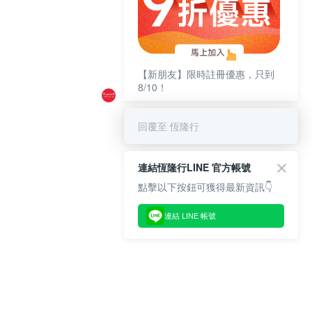
【新朋友】限時註冊優惠，只到
8/10！
回覆至 恆隆行
連結恆隆行LINE 官方帳號
點擊以下按鈕可獲得最新資訊👇
連結 LINE 帳號