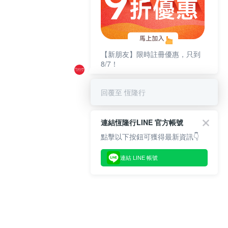
【新朋友】限時註冊優惠，只到
8/7！
回覆至 恆隆行
連結恆隆行LINE 官方帳號
點擊以下按鈕可獲得最新資訊👇
連結 LINE 帳號