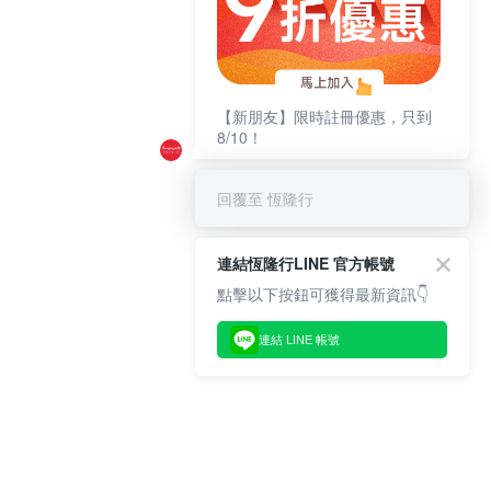
【新朋友】限時註冊優惠，只到
8/10！
回覆至 恆隆行
連結恆隆行LINE 官方帳號
點擊以下按鈕可獲得最新資訊👇
連結 LINE 帳號