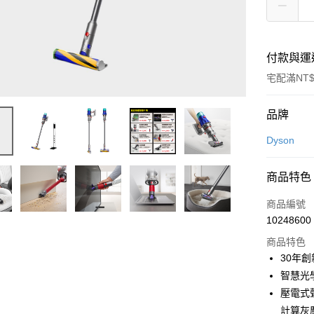
付款與運
宅配滿NT$
付款方式
品牌
信用卡一
Dyson
信用卡分
商品特色
3 期 
商品編號
6 期 
合作金
10248600
華南商
合作金
即享券
上海商
商品特色
華南商
國泰世
30年
LINE Pay
上海商
臺灣中
智慧光
國泰世
匯豐（
Apple Pay
臺灣中
壓電式
聯邦商
匯豐（
計算灰
街口支付
元大商