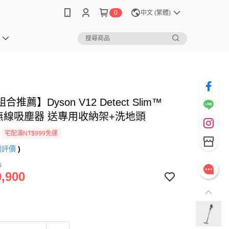
0
中文 (繁體)
推薦】Dyson V12 Detect Slim™
fy 無線吸塵器 送專用收納架+洗地頭
宅配滿NT$999免運
則評價
)
0
,900