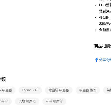
聯邦商
LCD
玉山商
元大商
Google Pa
台新國
做到深
玉山商
台灣樂
強勁的H
台新國
ATM付款
台灣樂
230A
全新無
運送方式
宅配
商品相關分
每筆NT$1
依品牌
分享
分類
族 吸塵器
Dyson V12
除塵蟎 吸塵器
吸塵器 錐型
無
yson
洗地 吸塵器
slim 吸塵器