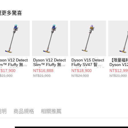
現更多驚喜
son V12 Detect
Dyson V12 Detect
Dyson V15 Detect
【限量福
im™ Fluffy 無線
Slim™ Fluffy 無線
Fluffy SV47 智慧
Dyson V12
塵器(滾筒組)
吸塵器
無線吸塵器(全新升
Slim™ Fl
$17,900
NT$16,888
NT$18,900
NT$12,99
級 大容量集塵)
吸塵器
$21,900
NT$21,900
NT$24,900
NT$21,900
說明
商品規格
相關推薦