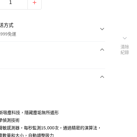
送方式
999免運
清除
紀錄
次付款
期付款
0 利率 每期
NT$6,966
21家銀行
0 利率 每期
NT$3,483
21家銀行
庫商業銀行
第一商業銀行
業銀行
彰化商業銀行
庫商業銀行
第一商業銀行
業儲蓄銀行
台北富邦商業銀行
業銀行
彰化商業銀行
華商業銀行
兆豐國際商業銀行
創新吸塵科技，隱藏塵垢無所遁形
業儲蓄銀行
台北富邦商業銀行
小企業銀行
台中商業銀行
學偵測技術
華商業銀行
兆豐國際商業銀行
台灣）商業銀行
華泰商業銀行
小企業銀行
台中商業銀行
聲敏感測器，每秒監測15,000次，通過精密的演算法，
業銀行
遠東國際商業銀行
台灣）商業銀行
華泰商業銀行
塵數量和大小，自動調整吸力
業銀行
永豐商業銀行