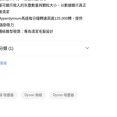
業銀行
遠東國際商業銀行
螢幕可顯示吸入的灰塵數量與顆粒大小，以數據顯示真正
業銀行
星展（台灣）商業銀行
業銀行
永豐商業銀行
y
際商業銀行
中國信託商業銀行
層清潔
業銀行
星展（台灣）商業銀行
天信用卡公司
yperdymium馬達每分鐘轉速高達125,000轉，提供
際商業銀行
中國信託商業銀行
天信用卡公司
W強勁吸力
纏結錐型吸頭：專為清潔毛髮設計
類 (1)
00，滿NT$999(含以上)免運費
Dyson
吸塵器
客服
線 吸塵器
Dyson 無線
Dyson 吸塵器