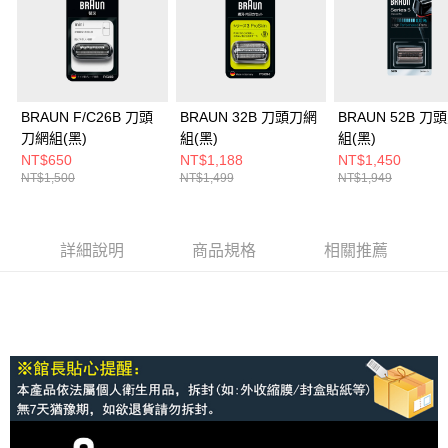
1.分期款項不併入電信帳單，「大哥付你分期」於每月結算日後寄送繳費提
免運費
醒簡訊。
2.透過簡訊連結打開帳單後，可選擇「超商條碼／台灣大直營門市／銀行轉
帳／街口支付／iPASS MONEY」等通路繳費。
【注意事項】
BRAUN F/C26B 刀頭
BRAUN 32B 刀頭刀網
BRAUN 52B 刀
1.本服務係由「台灣大哥大股份有限公司」（以下簡稱本公司）所提供，讓
刀網組(黑)
組(黑)
組(黑)
用戶於交易時，得透過本服務購買商品或服務，並由商店將買賣／分期付款
買賣價金債權讓與本公司後，依約使用本公司帳單繳交帳款。
NT$650
NT$1,188
NT$1,450
2.基於同意付款使用「大哥付你分期」之契約關係目的，商店將以您的個人
NT$1,500
NT$1,499
NT$1,949
資料（包含姓名、電話或地址）提供予台灣大哥大進項蒐集、處理及利用，
由本公司與您本人進行分期帳單所需資料之確認、核對及更正。
3.完整用戶服務條款，請詳閱以下連結：
https://oppay.tw/userRule
詳細說明
商品規格
相關推薦