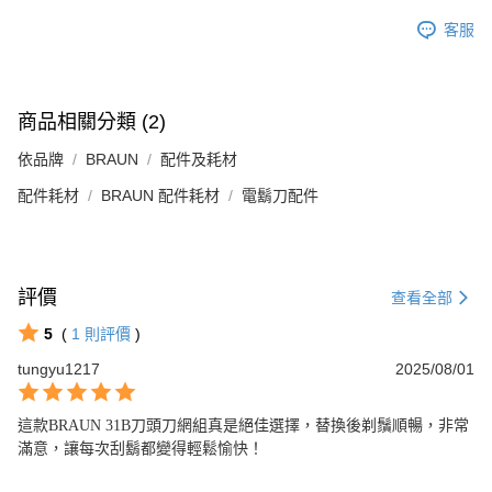
客服
商品相關分類 (2)
依品牌
BRAUN
配件及耗材
配件耗材
BRAUN 配件耗材
電鬍刀配件
評價
查看全部
5
(
1
則評價
)
tungyu1217
2025/08/01
這款BRAUN 31B刀頭刀網組真是絕佳選擇，替換後剃鬚順暢，非常
滿意，讓每次刮鬍都變得輕鬆愉快！