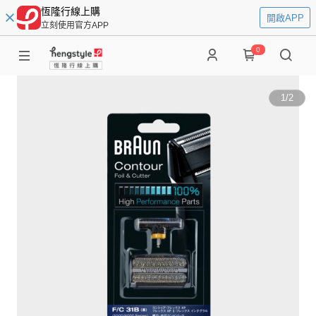
恆隆行線上購
開啟APP
立刻使用官方APP
0
1
/
2