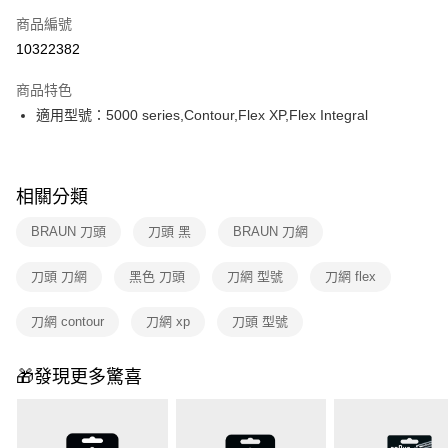
6 期 0 利率 每期
NT$166
21家銀行
合作金庫商業銀行
第一商業銀行
商品編號
華南商業銀行
彰化商業銀行
合作金庫商業銀行
第一商業銀行
10322382
即享券
上海商業儲蓄銀行
台北富邦商業銀行
華南商業銀行
彰化商業銀行
國泰世華商業銀行
兆豐國際商業銀行
LINE Pay
上海商業儲蓄銀行
台北富邦商業銀行
商品特色
臺灣中小企業銀行
台中商業銀行
國泰世華商業銀行
兆豐國際商業銀行
適用型號：5000 series,Contour,Flex XP,Flex Integral
匯豐（台灣）商業銀行
華泰商業銀行
Apple Pay
臺灣中小企業銀行
台中商業銀行
聯邦商業銀行
遠東國際商業銀行
匯豐（台灣）商業銀行
華泰商業銀行
街口支付
元大商業銀行
永豐商業銀行
聯邦商業銀行
遠東國際商業銀行
玉山商業銀行
星展（台灣）商業銀行
元大商業銀行
永豐商業銀行
相關分類
Google Pay
台新國際商業銀行
中國信託商業銀行
玉山商業銀行
星展（台灣）商業銀行
台灣樂天信用卡公司
BRAUN 刀頭
刀頭 黑
BRAUN 刀網
台新國際商業銀行
中國信託商業銀行
大哥付你分期
台灣樂天信用卡公司
相關說明
刀頭 刀網
黑色 刀頭
刀網 型號
刀網 flex
【大哥付你分期使用說明】
ATM付款
1.本服務由台灣大哥大提供，台灣大哥大用戶可立即使用無須另外申請。
2.付款方式選擇「大哥付你分期」，訂單成立後會自動跳轉到大哥付的交易
刀網 contour
刀網 xp
刀頭 型號
流程，驗證手機門號後，選擇欲分期的期數、繳款截止日，確認付款後即完
運送方式
成交易。
3.實際核准額度、可分期數及費用金額請依後續交易確認頁面所載為準。
🎁發現更多驚喜
宅配
4.訂單成立30分鐘內，如未前往確認交易或遇審核未通過，訂單將自動取
每筆NT$100，滿NT$999(含以上)免運費
消。如遇「轉專審核」未通過狀況，表示未達大哥付你分期系統評分，恕無
法說明評估內容。
付款後門市自取
【繳款方式說明】