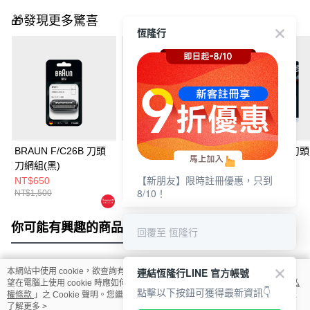
🎁發現更多驚喜
恆隆行
BRAUN F/C26B 刀頭
BRAUN 32B 刀頭刀網
BRAUN 52B 刀
刀網組(黑)
組(黑)
組(黑)
【新朋友】限時註冊優惠，只到
NT$650
NT$1,188
NT$1,450
8/10！
NT$1,500
NT$1,499
NT$1,949
你可能有興趣的商品
全站排行
回覆至 恆隆行
連結恆隆行LINE 官方帳號
本網站中使用 cookie，欲查詢有關本網站使用 cookie 方式之詳情，及若您不希
熱門標籤
望在電腦上使用 cookie 時應如何變更電腦的 cookie 設定，請參閱本網站「
隱私
點擊以下按鈕可獲得最新資訊👇
權條款
」之 Cookie 聲明。您繼續使用本網站即表示您同意本公司得按本網站使
用條款之 Cookie 聲明使用 cookie。
了解更多 >