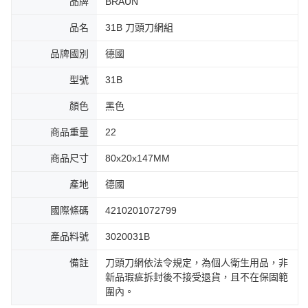
品牌
BRAUN
品名
31B 刀頭刀網組
品牌國別
德國
型號
31B
顏色
黑色
商品重量
22
商品尺寸
80x20x147MM
產地
德國
國際條碼
4210201072799
產品料號
3020031B
備註
刀頭刀網依法令規定，為個人衛生用品，非
新品瑕疵拆封後不接受退貨，且不在保固範
圍內。