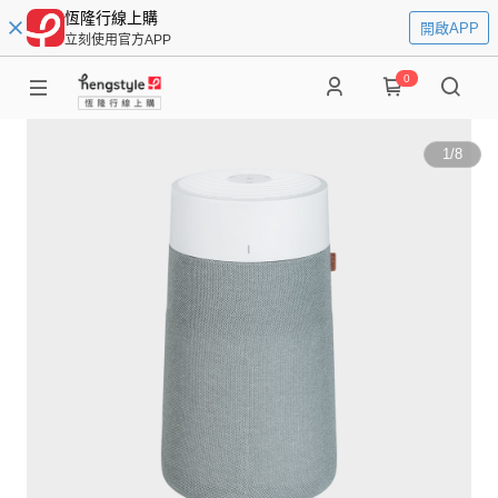
恆隆行線上購
開啟APP
立刻使用官方APP
0
1
/
8