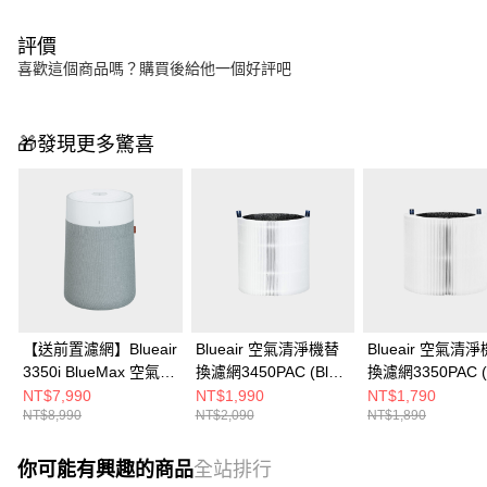
評價
喜歡這個商品嗎？購買後給他一個好評吧
🎁發現更多驚喜
【送前置濾網】Blueair
Blueair 空氣清淨機替
Blueair 空氣清
3350i BlueMax 空氣清
換濾網3450PAC (Blue
換濾網3350PAC (
淨機
Max 3450i適用)
Max 3350i適用)
NT$7,990
NT$1,990
NT$1,790
NT$8,990
NT$2,090
NT$1,890
你可能有興趣的商品
全站排行