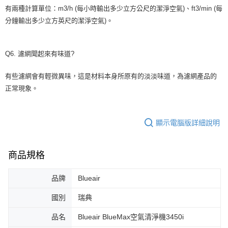
有兩種計算單位：m3/h (每小時輸出多少立方公尺的潔淨空氣)、ft3/min (每
分鐘輸出多少立方英尺的潔淨空氣)。
Q6. 濾網聞起來有味道?
有些濾網會有輕微異味，這是材料本身所原有的淡淡味道，為濾網產品的
正常現象。
顯示電腦版詳細說明
商品規格
品牌
Blueair
國別
瑞典
品名
Blueair BlueMax空氣清淨機3450i