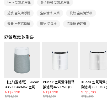
【繳款方式說明】
hepa 空氣清淨機
鼻子過敏 空氣清淨機
1.分期款項不併入電信帳單，「大哥付你分期」於每月結算日後寄送繳費提
醒簡訊。
過敏 空氣清淨機
空氣清淨 風扇
抗敏 空氣清淨機
2.透過簡訊連結打開帳單後，可選擇「超商條碼／台灣大直營門市／銀行轉
帳／街口支付／iPASS MONEY」等通路繳費。
靜音 空氣清淨機
寵物 清淨機
清淨機 低噪音
【注意事項】
1.本服務係由「台灣大哥大股份有限公司」（以下簡稱本公司）所提供，讓
用戶於交易時，得透過本服務購買商品或服務，並由商店將買賣／分期付款
🎁發現更多驚喜
買賣價金債權讓與本公司後，依約使用本公司帳單繳交帳款。
2.基於同意付款使用「大哥付你分期」之契約關係目的，商店將以您的個人
資料（包含姓名、電話或地址）提供予台灣大哥大進項蒐集、處理及利用，
由本公司與您本人進行分期帳單所需資料之確認、核對及更正。
3.完整用戶服務條款，請詳閱以下連結：
https://oppay.tw/userRule
【送前置濾網】Blueair
Blueair 空氣清淨機替
Blueair 空氣清
3350i BlueMax 空氣清
換濾網3450PAC (Blue
換濾網3350PAC (
淨機
Max 3450i適用)
Max 3350i適用)
NT$7,990
NT$1,990
NT$1,790
NT$8,990
NT$2,090
NT$1,890