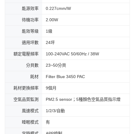
能源效率
0.227cmm/W
待機功率
2.00W
能效等級
1級
適用坪數
24坪
額定電壓頻率
100-240VAC 50/60Hz / 38W
分貝數
23~50分貝
耗材
Filter Blue 3450 PAC
耗材更換頻率
9個月
空氣品質監測
PM2.5 sensor；5種顏色空氣品質指示燈
風速模式
1/2/3/自動
睡眠模式
有
定時模式
APP控制