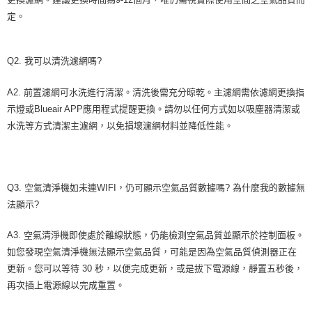
定。
Q2. 我可以清洗濾網嗎?
A2. 前置濾網可水洗進行清潔。清洗後需充分晾乾。主濾網需依濾網更換指
示燈或Blueair APP應用程式提醒更換。請勿以任何方式如以吸塵器清潔或
水洗等方式清潔主濾網，以免損壞濾網材料並降低性能。
Q3. 空氣清淨機如未連WIFI，仍可顯示空氣品質數據嗎? 為什麼我的數據無
法顯示?
A3. 空氣清淨機即使處於離線狀態，仍能檢測空氣品質並顯示於控制面板。
如您發現空氣清淨機無法顯示空氣品質，可能是因為空氣品質偵測器正在
更新。您可以等待 30 秒，以便完成更新，或是拔下電源線，靜置五秒後，
再次插上電源線以完成重置。