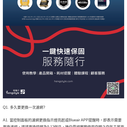
Q1. 多久要更換一次濾網?
A1. 當控制面板的濾網更換指示燈亮起或Blueair APP提醒時，即表示需要
更換濾網。建議更換時間為9-12個月，唯仍需視實際使用空間之空氣品質而