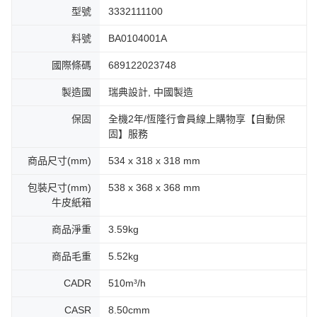
型號
3332111100
料號
BA0104001A
國際條碼
689122023748
製造國
瑞典設計, 中國製造
保固
全機2年/恆隆行會員線上購物享【自動保
固】服務
商品尺寸(mm)
534 x 318 x 318 mm
包裝尺寸(mm)
538 x 368 x 368 mm
牛皮紙箱
商品淨重
3.59kg
商品毛重
5.52kg
CADR
510m³/h
CASR
8.50cmm