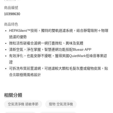
6 期 0 利率 每期
NT$1,665
21家銀行
合作金庫商業銀行
第一商業銀行
商品編號
華南商業銀行
彰化商業銀行
合作金庫商業銀行
第一商業銀行
10398630
即享券
上海商業儲蓄銀行
台北富邦商業銀行
華南商業銀行
彰化商業銀行
國泰世華商業銀行
兆豐國際商業銀行
LINE Pay
上海商業儲蓄銀行
台北富邦商業銀行
商品特色
臺灣中小企業銀行
台中商業銀行
國泰世華商業銀行
兆豐國際商業銀行
HEPASilent™技術，獨特的雙軌過濾系統，結合靜電吸附＋物理
匯豐（台灣）商業銀行
華泰商業銀行
Apple Pay
臺灣中小企業銀行
台中商業銀行
過濾的優勢
聯邦商業銀行
遠東國際商業銀行
匯豐（台灣）商業銀行
華泰商業銀行
街口支付
元大商業銀行
永豐商業銀行
微粒活性碳複合濾網一網打盡微粒、異味及氣體
聯邦商業銀行
遠東國際商業銀行
玉山商業銀行
星展（台灣）商業銀行
清新空氣，淨在掌握，智慧連網功能搭配Blueair APP
元大商業銀行
永豐商業銀行
Google Pay
台新國際商業銀行
中國信託商業銀行
玉山商業銀行
星展（台灣）商業銀行
有效淨化，也能安靜不擾眠，獲得英國QuietMark低噪音專業認
台灣樂天信用卡公司
台新國際商業銀行
中國信託商業銀行
大哥付你分期
證
台灣樂天信用卡公司
相關說明
可拆洗布質前置濾網，可過濾較大顆粒毛髮灰塵或寵物皮屑，貼
【大哥付你分期使用說明】
合北歐極簡風格設計
ATM付款
1.本服務由台灣大哥大提供，台灣大哥大用戶可立即使用無須另外申請。
2.付款方式選擇「大哥付你分期」，訂單成立後會自動跳轉到大哥付的交易
流程，驗證手機門號後，選擇欲分期的期數、繳款截止日，確認付款後即完
運送方式
成交易。
相關分類
3.實際核准額度、可分期數及費用金額請依後續交易確認頁面所載為準。
宅配
4.訂單成立30分鐘內，如未前往確認交易或遇審核未通過，訂單將自動取
每筆NT$100，滿NT$999(含以上)免運費
空氣清淨機 過敏季節
寵物 空氣清淨機
消。如遇「轉專審核」未通過狀況，表示未達大哥付你分期系統評分，恕無
法說明評估內容。