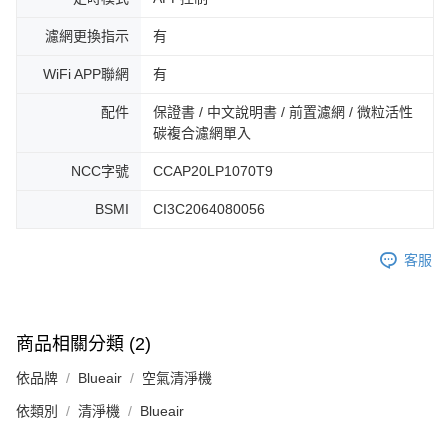
濾網更換指示
有
WiFi APP聯網
有
配件
保證書 / 中文說明書 / 前置濾網 / 微粒活性
碳複合濾網單入
NCC字號
CCAP20LP1070T9
BSMI
CI3C2064080056
客服
商品相關分類 (2)
依品牌
Blueair
空氣清淨機
依類別
清淨機
Blueair