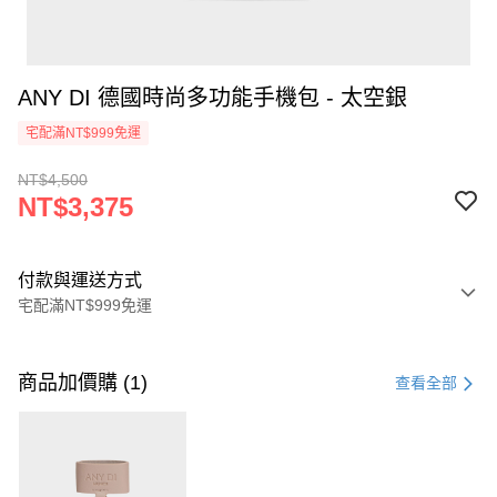
ANY DI 德國時尚多功能手機包 - 太空銀
宅配滿NT$999免運
NT$4,500
NT$3,375
付款與運送方式
宅配滿NT$999免運
付款方式
信用卡一次付款
商品加價購 (1)
查看全部
信用卡分期付款
3 期 0 利率 每期
NT$1,125
21家銀行
6 期 0 利率 每期
NT$562
21家銀行
合作金庫商業銀行
第一商業銀行