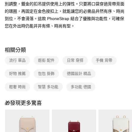
別調整，鍍金的扣吊提供使用上的彈性。只要將口袋穿過背帶背面
的環圈，再固定在金色按扣上，就能讓您的必需品井然有序、時尚
到位，不會滑落。這款 PhoneStrap 結合了優雅與功能性，可確保
您在外出時仍能井井有條、時尚有型。
相關分類
流行 單品
逛街 配件
日常 穿搭
手機 背帶
好物 推薦
包包 掛飾
德國設計 精品
輕奢 時尚
智慧 多功能
多功能 德國
🎁發現更多驚喜