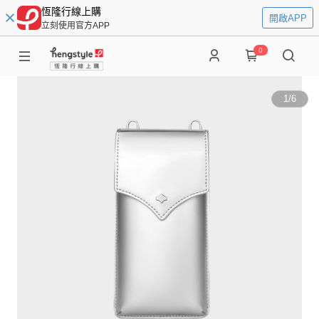
恆隆行線上購
開啟APP
立刻使用官方APP
0
1
/
6