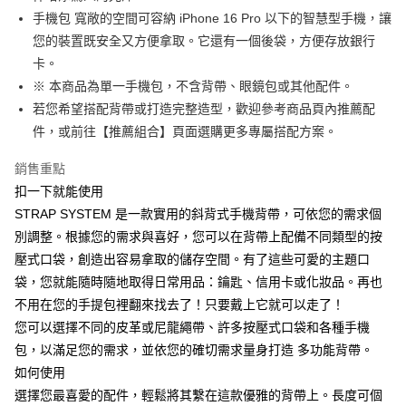
手機包 寬敞的空間可容納 iPhone 16 Pro 以下的智慧型手機，讓
您的裝置既安全又方便拿取。它還有一個後袋，方便存放銀行
卡。
※ 本商品為單一手機包，不含背帶、眼鏡包或其他配件。
若您希望搭配背帶或打造完整造型，歡迎參考商品頁內推薦配
件，或前往【推薦組合】頁面選購更多專屬搭配方案。
銷售重點
扣一下就能使用
STRAP SYSTEM 是一款實用的斜背式手機背帶，可依您的需求個
別調整。根據您的需求與喜好，您可以在背帶上配備不同類型的按
壓式口袋，創造出容易拿取的儲存空間。有了這些可愛的主題口
袋，您就能隨時隨地取得日常用品：鑰匙、信用卡或化妝品。再也
不用在您的手提包裡翻來找去了！只要戴上它就可以走了！
您可以選擇不同的皮革或尼龍繩帶、許多按壓式口袋和各種手機
包，以滿足您的需求，並依您的確切需求量身打造 多功能背帶。
如何使用
選擇您最喜愛的配件，輕鬆將其繫在這款優雅的背帶上。長度可個