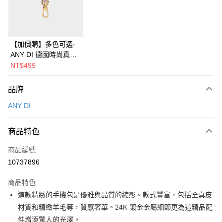
華南商業銀行
彰化商業銀行
合作金庫商業銀行
第一商業銀行
即享券
上海商業儲蓄銀行
台北富邦商業銀行
華南商業銀行
彰化商業銀行
國泰世華商業銀行
兆豐國際商業銀行
LINE Pay
上海商業儲蓄銀行
台北富邦商業銀行
臺灣中小企業銀行
台中商業銀行
國泰世華商業銀行
兆豐國際商業銀行
【加價購】多色可選-
匯豐（台灣）商業銀行
華泰商業銀行
Apple Pay
臺灣中小企業銀行
台中商業銀行
ANY DI 德國時尚真皮
聯邦商業銀行
遠東國際商業銀行
匯豐（台灣）商業銀行
華泰商業銀行
多功能吊扣
NT$499
街口支付
元大商業銀行
永豐商業銀行
聯邦商業銀行
遠東國際商業銀行
玉山商業銀行
星展（台灣）商業銀行
元大商業銀行
永豐商業銀行
Google Pay
品牌
台新國際商業銀行
中國信託商業銀行
玉山商業銀行
星展（台灣）商業銀行
台灣樂天信用卡公司
ANY DI
台新國際商業銀行
中國信託商業銀行
ATM付款
台灣樂天信用卡公司
運送方式
商品特色
宅配
商品編號
每筆NT$100，滿NT$999(含以上)免運費
10737896
付款後門市自取
商品特色
免運費
這款精緻的手機包是優雅與品質的縮影。款式豐富，包括全真皮
材質和精緻羊毛等，質感奢華。24K 鍍金金屬細節更為這精品配
件增添驚人的光澤。