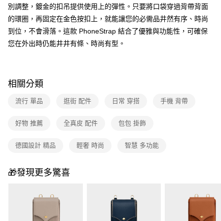
別調整，鍍金的扣吊提供使用上的彈性。只要將口袋穿過背帶背面
的環圈，再固定在金色按扣上，就能讓您的必需品井然有序、時尚
到位，不會滑落。這款 PhoneStrap 結合了優雅與功能性，可確保
您在外出時仍能井井有條、時尚有型。
相關分類
流行 單品
逛街 配件
日常 穿搭
手機 背帶
好物 推薦
全真皮 配件
包包 掛飾
德國設計 精品
輕奢 時尚
智慧 多功能
🎁發現更多驚喜