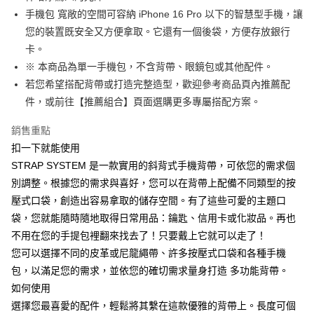
手機包 寬敞的空間可容納 iPhone 16 Pro 以下的智慧型手機，讓
您的裝置既安全又方便拿取。它還有一個後袋，方便存放銀行
卡。
※ 本商品為單一手機包，不含背帶、眼鏡包或其他配件。
若您希望搭配背帶或打造完整造型，歡迎參考商品頁內推薦配
件，或前往【推薦組合】頁面選購更多專屬搭配方案。
銷售重點
扣一下就能使用
STRAP SYSTEM 是一款實用的斜背式手機背帶，可依您的需求個
別調整。根據您的需求與喜好，您可以在背帶上配備不同類型的按
壓式口袋，創造出容易拿取的儲存空間。有了這些可愛的主題口
袋，您就能隨時隨地取得日常用品：鑰匙、信用卡或化妝品。再也
不用在您的手提包裡翻來找去了！只要戴上它就可以走了！
您可以選擇不同的皮革或尼龍繩帶、許多按壓式口袋和各種手機
包，以滿足您的需求，並依您的確切需求量身打造 多功能背帶。
如何使用
選擇您最喜愛的配件，輕鬆將其繫在這款優雅的背帶上。長度可個