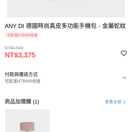
ANY DI 德國時尚真皮多功能手機包 - 金屬蛇紋
宅配滿NT$999免運
NT$4,500
NT$3,375
付款與運送方式
宅配滿NT$999免運
付款方式
信用卡一次付款
商品加價購 (1)
查看全部
信用卡分期付款
3 期 0 利率 每期
NT$1,125
21家銀行
6 期 0 利率 每期
NT$562
21家銀行
合作金庫商業銀行
第一商業銀行