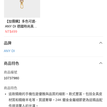
華南商業銀行
彰化商業銀行
合作金庫商業銀行
第一商業銀行
即享券
上海商業儲蓄銀行
台北富邦商業銀行
華南商業銀行
彰化商業銀行
國泰世華商業銀行
兆豐國際商業銀行
LINE Pay
上海商業儲蓄銀行
台北富邦商業銀行
臺灣中小企業銀行
台中商業銀行
國泰世華商業銀行
兆豐國際商業銀行
【加價購】多色可選-
匯豐（台灣）商業銀行
華泰商業銀行
Apple Pay
臺灣中小企業銀行
台中商業銀行
ANY DI 德國時尚真皮
聯邦商業銀行
遠東國際商業銀行
匯豐（台灣）商業銀行
華泰商業銀行
多功能吊扣
NT$499
街口支付
元大商業銀行
永豐商業銀行
聯邦商業銀行
遠東國際商業銀行
玉山商業銀行
星展（台灣）商業銀行
元大商業銀行
永豐商業銀行
Google Pay
品牌
台新國際商業銀行
中國信託商業銀行
玉山商業銀行
星展（台灣）商業銀行
台灣樂天信用卡公司
ANY DI
台新國際商業銀行
中國信託商業銀行
ATM付款
台灣樂天信用卡公司
運送方式
商品特色
宅配
商品編號
每筆NT$100，滿NT$999(含以上)免運費
10737980
付款後門市自取
商品特色
免運費
這款精緻的手機包是優雅與品質的縮影。款式豐富，包括全真皮
材質和精緻羊毛等，質感奢華。24K 鍍金金屬細節更為這精品配
件增添驚人的光澤。