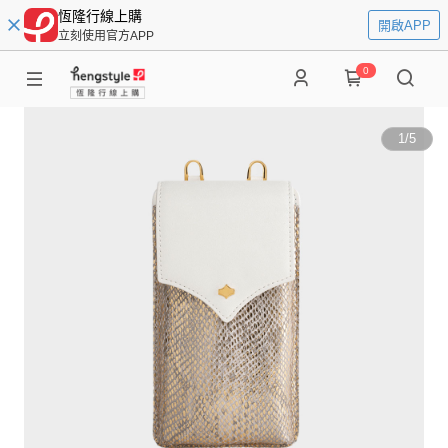
恆隆行線上購
開啟APP
立刻使用官方APP
0
1
/
5