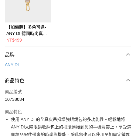
華南商業銀行
彰化商業銀行
合作金庫商業銀行
第一商業銀行
即享券
上海商業儲蓄銀行
台北富邦商業銀行
華南商業銀行
彰化商業銀行
國泰世華商業銀行
兆豐國際商業銀行
LINE Pay
上海商業儲蓄銀行
台北富邦商業銀行
臺灣中小企業銀行
台中商業銀行
國泰世華商業銀行
兆豐國際商業銀行
【加價購】多色可選-
匯豐（台灣）商業銀行
華泰商業銀行
Apple Pay
臺灣中小企業銀行
台中商業銀行
ANY DI 德國時尚真皮
聯邦商業銀行
遠東國際商業銀行
匯豐（台灣）商業銀行
華泰商業銀行
多功能吊扣
NT$499
街口支付
元大商業銀行
永豐商業銀行
聯邦商業銀行
遠東國際商業銀行
玉山商業銀行
星展（台灣）商業銀行
元大商業銀行
永豐商業銀行
Google Pay
品牌
台新國際商業銀行
中國信託商業銀行
玉山商業銀行
星展（台灣）商業銀行
台灣樂天信用卡公司
ANY DI
台新國際商業銀行
中國信託商業銀行
ATM付款
台灣樂天信用卡公司
運送方式
商品特色
宅配
商品編號
每筆NT$100，滿NT$999(含以上)免運費
10738034
付款後門市自取
商品特色
免運費
使用 ANY DI 的全真皮吊扣增強眼鏡包的多功能性。輕鬆地將
ANY DI太陽眼鏡收納包上的扣環連接到您的手機背帶上，享受這
個精品配件帶來的時尚與機能。除此您也可以使用吊扣固定鑰匙