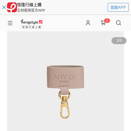
恆隆行線上購
開啟APP
立刻使用官方APP
0
1
/
5