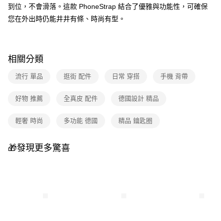
到位，不會滑落。這款 PhoneStrap 結合了優雅與功能性，可確保
您在外出時仍能井井有條、時尚有型。
相關分類
流行 單品
逛街 配件
日常 穿搭
手機 背帶
好物 推薦
全真皮 配件
德國設計 精品
輕奢 時尚
多功能 德國
精品 鑰匙圈
🎁發現更多驚喜