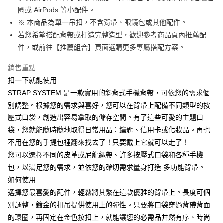
圈或 AirPods 等小配件。
※ 本商品為單一吊扣，不含背帶、眼鏡包或其他配件。
若您希望搭配背帶或打造完整造型，歡迎參考商品頁內推薦配
件，或前往【推薦組合】頁面選購更多專屬搭配方案。
銷售重點
扣一下就能使用
STRAP SYSTEM 是一款實用的斜背式手機背帶，可依您的需求個
別調整。根據您的需求與喜好，您可以在背帶上配備不同類型的按
壓式口袋，創造出容易拿取的儲存空間。有了這些可愛的主題口
袋，您就能隨時隨地取得日常用品：鑰匙、信用卡或化妝品。再也
不用在您的手提包裡翻來找去了！只要戴上它就可以走了！
您可以選擇不同的皮革或尼龍繩帶、許多按壓式口袋和各種手機
包，以滿足您的需求，並依您的確切需求量身打造 多功能背帶。
如何使用
選擇您最喜愛的配件，輕鬆將其繫在這款優雅的背帶上。長度可個
別調整，鍍金的扣吊提供使用上的彈性。只要將口袋穿過背帶背面
的環圈，再固定在金色按扣上，就能讓您的必需品井然有序、時尚