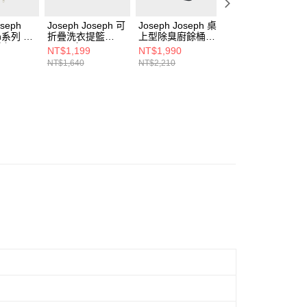
oseph
Joseph Joseph 可
Joseph Joseph 桌
OXO 清潔刷補充
ch系列 清
折疊洗衣提籃
上型除臭廚餘桶
包兩入組
件組
(35L)-灰+Joseph
4L
NT$1,199
NT$1,990
NT$220
Joseph 曬襪架(11
NT$1,640
NT$2,210
雙)