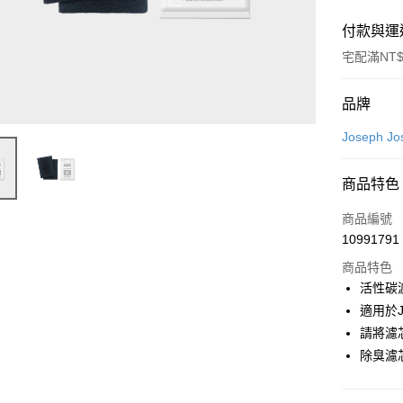
付款與運
宅配滿NT$
付款方式
品牌
信用卡一
Joseph Jo
信用卡分
商品特色
3 期 
商品編號
6 期 
合作金
10991791
華南商
合作金
即享券
上海商
商品特色
華南商
國泰世
活性碳
LINE Pay
上海商
臺灣中
適用於J
國泰世
匯豐（
Apple Pay
臺灣中
請將濾
聯邦商
匯豐（
除臭濾
街口支付
元大商
聯邦商
玉山商
元大商
Google Pa
台新國