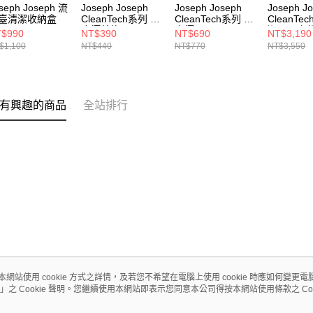
seph Joseph 流
Joseph Joseph
Joseph Joseph
Joseph J
臺清潔收納盒
CleanTech系列 除
CleanTech系列 除
CleanTe
塵撢替換頭
塵撢
潔工具六
$990
NT$390
NT$690
NT$3,190
$1,100
NT$440
NT$770
NT$3,550
有興趣的商品
全站排行
本網站使用 cookie 方式之詳情，及若您不希望在電腦上使用 cookie 時應如何變更電腦的
」之 Cookie 聲明。您繼續使用本網站即表示您同意本公司得按本網站使用條款之 Coo
關於我們
客服資訊
品牌故事
購物說明