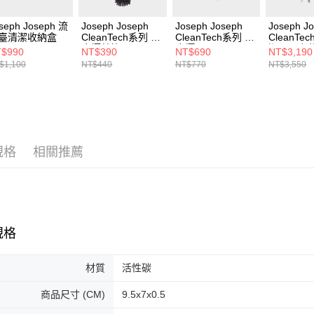
seph Joseph 流
Joseph Joseph
Joseph Joseph
Joseph J
臺清潔收納盒
CleanTech系列 除
CleanTech系列 除
CleanTe
塵撢替換頭
塵撢
潔工具六
$990
NT$390
NT$690
NT$3,190
$1,100
NT$440
NT$770
NT$3,550
規格
相關推薦
規格
材質
活性碳
商品尺寸 (CM)
9.5x7x0.5