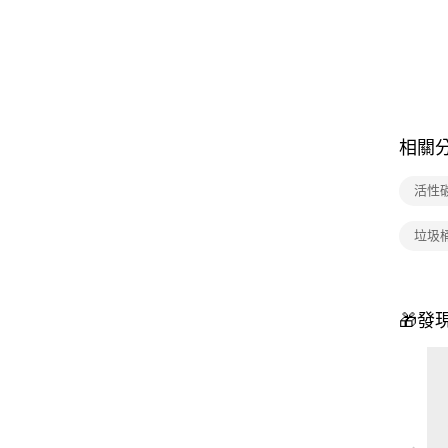
相關
活性
垃圾
🎁發