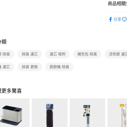
玉山商
商品相關分
台灣樂
台新國
ATM付款
台灣樂
依品牌
分享
依類別
運送方式
宅配
分類
每筆NT$1
付款後門
碳 除臭
除臭 濾芯
濾芯 吸附
補充包 除臭
活性碳 濾
免運費
桶 濾芯
除臭 更換
廚餘桶 除臭
現更多驚喜