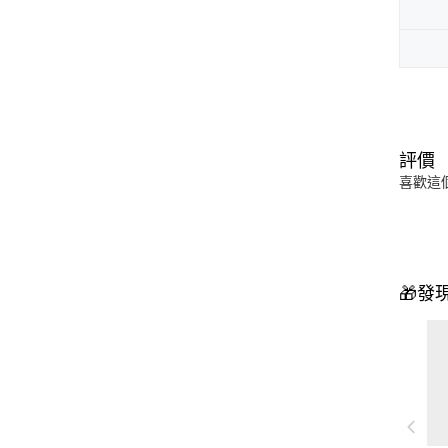
評價
喜歡這
🎁發