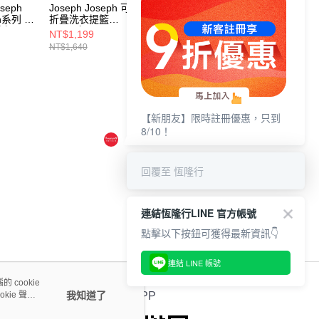
oseph
Joseph Joseph 可
Joseph Joseph 桌
OXO 清潔刷補充
ch系列 清
折疊洗衣提籃
上型除臭廚餘桶
包兩入組
件組
(35L)-灰+Joseph
4L
NT$1,199
NT$1,990
NT$220
Joseph 曬襪架(11
NT$1,640
NT$2,210
雙)
【新朋友】限時註冊優惠，只到
8/10！
回覆至 恆隆行
連結恆隆行LINE 官方帳號
點擊以下按鈕可獲得最新資訊👇
連結 LINE 帳號
 cookie
kie 聲明
我知道了
官方APP