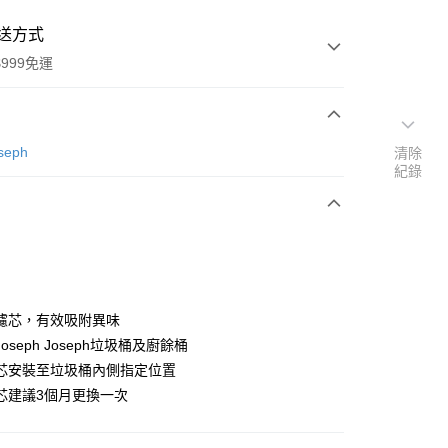
送方式
999免運
次付款
seph
清除
紀錄
期付款
0 利率 每期
NT$130
21家銀行
0 利率 每期
NT$65
21家銀行
庫商業銀行
第一商業銀行
業銀行
彰化商業銀行
庫商業銀行
第一商業銀行
業儲蓄銀行
台北富邦商業銀行
業銀行
彰化商業銀行
華商業銀行
兆豐國際商業銀行
濾芯，有效吸附異味
業儲蓄銀行
台北富邦商業銀行
小企業銀行
台中商業銀行
oseph Joseph垃圾桶及廚餘桶
華商業銀行
兆豐國際商業銀行
台灣）商業銀行
華泰商業銀行
小企業銀行
台中商業銀行
芯安裝至垃圾桶內側指定位置
業銀行
遠東國際商業銀行
台灣）商業銀行
華泰商業銀行
芯建議3個月更換一次
業銀行
永豐商業銀行
業銀行
遠東國際商業銀行
業銀行
星展（台灣）商業銀行
業銀行
永豐商業銀行
y
際商業銀行
中國信託商業銀行