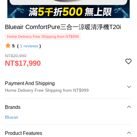
Blueair ComfortPure三合一涼暖清淨機T20i
Home Delivery Free Shipping from NT$999
5
(
1
reviews
)
NT$20,990
NT$17,990
Payment And Shipping
Home Delivery Free Shipping from NT$999
Payment Method
Brands
Credit Card (Full Payment)
Blueair
Credit Card Installments
0% for 3 months
NT$5,996
/month
21 Banks
Product Features