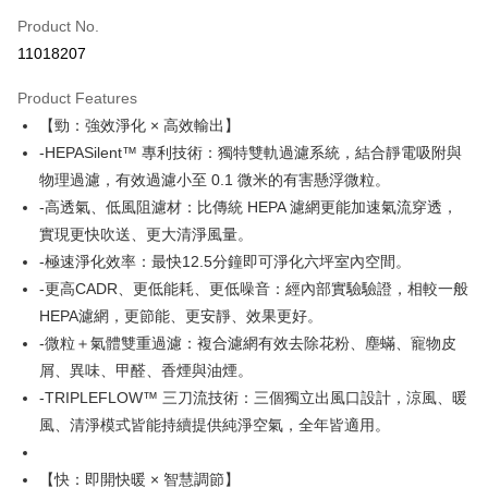
0% for 6 months
NT$2,998
/month
21 Banks
Taiwan Cooperative Bank
First Commercial Bank
Product No.
Hua Nan Commercial Bank
Chang Hwa Commercial Bank
Taiwan Cooperative Bank
First Commercial Bank
即享券
11018207
The Shanghai Commercial &
Taipei Fubon Commercial Bank
Hua Nan Commercial Bank
Chang Hwa Commercial Bank
Savings Bank
LINE Pay
The Shanghai Commercial &
Taipei Fubon Commercial Bank
Product Features
Cathay United Bank
Mega International Commercial
Savings Bank
【勁：強效淨化 × 高效輸出】
Bank
Apple Pay
Cathay United Bank
Mega International Commercial
Taiwan Business Bank
Taichung Commercial Bank
-HEPASilent™ 專利技術：獨特雙軌過濾系統，結合靜電吸附與
Bank
JKOPAY
HSBC Bank (Taiwan) Limited
Hwatai Bank
物理過濾，有效過濾小至 0.1 微米的有害懸浮微粒。
Taiwan Business Bank
Taichung Commercial Bank
Union Bank of Taiwan
Far Eastern International Bank
HSBC Bank (Taiwan) Limited
Hwatai Bank
-高透氣、低風阻濾材：比傳統 HEPA 濾網更能加速氣流穿透，
Google Pay
Yuanta Commercial Bank
Bank SinoPac
Union Bank of Taiwan
Far Eastern International Bank
實現更快吹送、更大清淨風量。
E.SUN Commercial Bank
DBS Bank
Yuanta Commercial Bank
Bank SinoPac
ATM Transfer
-極速淨化效率：最快12.5分鐘即可淨化六坪室內空間。
Taishin International Bank
CTBC Bank
E.SUN Commercial Bank
DBS Bank
Taiwan Rakuten Card, Inc.
-更高CADR、更低能耗、更低噪音：經內部實驗驗證，相較一般
Taishin International Bank
CTBC Bank
Shipping Method
HEPA濾網，更節能、更安靜、效果更好。
Taiwan Rakuten Card, Inc.
宅配
-微粒＋氣體雙重過濾：複合濾網有效去除花粉、塵蟎、寵物皮
NT$100/order | Free shipping on orders of NT$999 or more
屑、異味、甲醛、香煙與油煙。
-TRIPLEFLOW™ 三刀流技術：三個獨立出風口設計，涼風、暖
風、清淨模式皆能持續提供純淨空氣，全年皆適用。
【快：即開快暖 × 智慧調節】