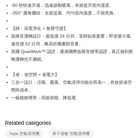
-60 秒快速升溫：迅速啟動暖風，有效提升室內溫度。
-350° 廣角擺頭：全面送風、均勻室內溫度，不留死角。
【靜：深度淨化 × 無聲守護】
低噪音運轉設計：最低僅 24 分貝，安靜如落葉聲；即使最大風
速也僅 52 分貝，略高於圖書館音量。
英國 QuietMark™ 認證：通過國際低噪音標準認證，真正做到夜
晚運轉也不擾眠。
【省：省空間 × 省電力】
三合一設計：涼風、暖風、空氣清淨功能合而為一，有效節省空
間與成本。
一級能效標章：高效節能、降低電
Related categories
hepa 空氣清淨機
鼻子過敏 空氣清淨機