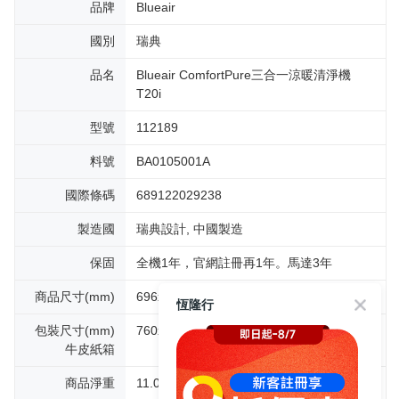
品牌
Blueair
國別
瑞典
品名
Blueair ComfortPure三合一涼暖清淨機
T20i
型號
112189
料號
BA0105001A
國際條碼
689122029238
製造國
瑞典設計, 中國製造
保固
全機1年，官網註冊再1年。馬達3年
商品尺寸(mm)
696x345x345mm
包裝尺寸(mm)
760x400x400mm
牛皮紙箱
商品淨重
11.06kg