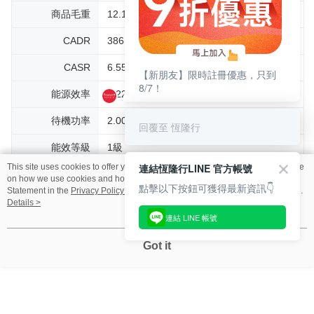
商品毛重
12.18
恆隆行
CADR
386m³/h (8~17坪)
CASR
6.55cmm
能源效率
0.223cmm/W
待機功率
2.00W
能效等級
1級
This site uses cookies to offer you a better browsing experience. Find out more
適用坪數
19坪
【新朋友】限時註冊優惠，只到
on how we use cookies and how you can change your settings on the Cookie
8/7！
Statement in the
Privacy Policy
of this website. By browsing the website, you
額定電壓頻率
110v DC, 60Hz
agree to our use of cookies as described in our Cookie Statement.
Details >
暖風額定消耗功
最高1500W
回覆至 恆隆行
率
Got it
分貝數
24~52分貝
耗材更換頻率
1年