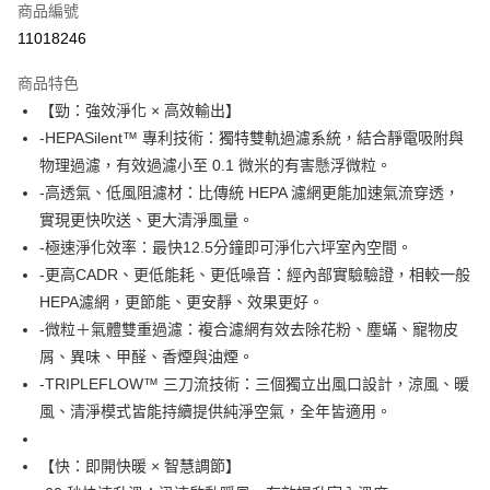
合作金庫商業銀行
第一商業銀行
商品編號
華南商業銀行
彰化商業銀行
合作金庫商業銀行
第一商業銀行
11018246
即享券
上海商業儲蓄銀行
台北富邦商業銀行
華南商業銀行
彰化商業銀行
國泰世華商業銀行
兆豐國際商業銀行
LINE Pay
上海商業儲蓄銀行
台北富邦商業銀行
商品特色
臺灣中小企業銀行
台中商業銀行
國泰世華商業銀行
兆豐國際商業銀行
【勁：強效淨化 × 高效輸出】
匯豐（台灣）商業銀行
華泰商業銀行
Apple Pay
臺灣中小企業銀行
台中商業銀行
-HEPASilent™ 專利技術：獨特雙軌過濾系統，結合靜電吸附與
聯邦商業銀行
遠東國際商業銀行
匯豐（台灣）商業銀行
華泰商業銀行
街口支付
元大商業銀行
永豐商業銀行
物理過濾，有效過濾小至 0.1 微米的有害懸浮微粒。
聯邦商業銀行
遠東國際商業銀行
玉山商業銀行
星展（台灣）商業銀行
-高透氣、低風阻濾材：比傳統 HEPA 濾網更能加速氣流穿透，
元大商業銀行
永豐商業銀行
Google Pay
台新國際商業銀行
中國信託商業銀行
玉山商業銀行
星展（台灣）商業銀行
實現更快吹送、更大清淨風量。
台灣樂天信用卡公司
台新國際商業銀行
中國信託商業銀行
ATM付款
-極速淨化效率：最快12.5分鐘即可淨化六坪室內空間。
台灣樂天信用卡公司
-更高CADR、更低能耗、更低噪音：經內部實驗驗證，相較一般
運送方式
HEPA濾網，更節能、更安靜、效果更好。
-微粒＋氣體雙重過濾：複合濾網有效去除花粉、塵蟎、寵物皮
宅配
屑、異味、甲醛、香煙與油煙。
每筆NT$100，滿NT$999(含以上)免運費
-TRIPLEFLOW™ 三刀流技術：三個獨立出風口設計，涼風、暖
風、清淨模式皆能持續提供純淨空氣，全年皆適用。
【快：即開快暖 × 智慧調節】