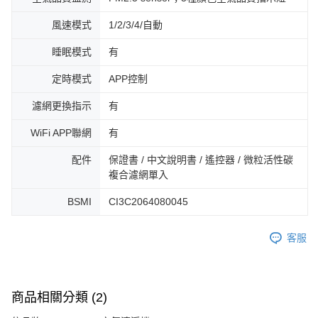
風速模式
1/2/3/4/自動
睡眠模式
有
定時模式
APP控制
濾網更換指示
有
WiFi APP聯網
有
配件
保證書 / 中文說明書 / 遙控器 / 微粒活性碳
複合濾網單入
BSMI
CI3C2064080045
客服
商品相關分類 (2)