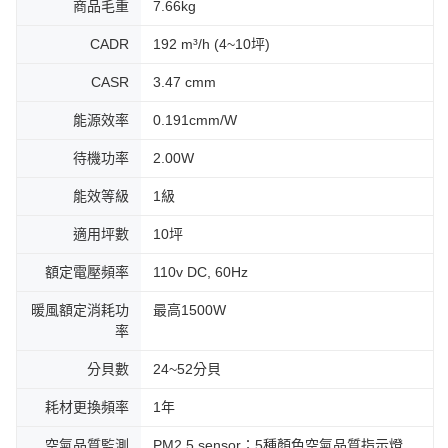
商品毛重
7.66kg
CADR
192 m³/h (4~10坪)
CASR
3.47 cmm
能源效率
0.191cmm/W
待機功率
2.00W
能效等級
1級
適用坪數
10坪
額定電壓頻率
110v DC, 60Hz
暖風額定消耗功
最高1500W
率
分貝數
24~52分貝
耗材更換頻率
1年
空氣品質監測
PM2.5 sensor；5種顏色空氣品質指示燈