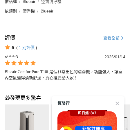
依品牌
Blueair
空氣清淨機
依類別
清淨機
Blueair
評價
查看全部
5
(
1
則評價
)
a******3
2026/01/14
Blueair ComfortPure T10i 是個非常出色的清淨機，功能強大，讓室
內空氣變得清新舒適，真心推薦給大家！
🎁發現更多驚喜
恆隆行