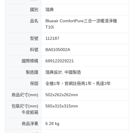
國別
瑞典
品名
Blueair ComfortPure三合一涼暖清淨機
T10i
型號
112187
料號
BA0105002A
國際條碼
689122029221
製造國
瑞典設計, 中國製造
保固
全機1年，官網註冊再1年。馬達3年
商品尺寸(mm)
502x262x262mm
包裝尺寸(mm)
565x315x315mm
牛皮紙箱
商品淨重
6.28 kg