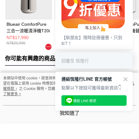
Blueair ComfortPure
Blueair ComfortPure
Blueair ComboP
三合一涼暖清淨機T20i
三合一涼暖清淨機替換
合一涼暖清淨機
【新朋友】限時註冊優惠，只到
濾網(T10i適用)
網(T20i適用)
NT$17,990
NT$2,690
NT$3,490
8/7！
NT$20,990
你可能有興趣的商品
全站排行
回覆至 恆隆行
連結恆隆行LINE 官方帳號
本網站中使用 cookie，欲查詢有關本網站使用 cookie 方式之詳情，及若您不希
熱門標籤
望在電腦上使用 cookie 時應如何變更電腦的 cookie 設定，請參閱本網站「
隱私
點擊以下按鈕可獲得最新資訊👇
權條款
」之 Cookie 聲明。您繼續使用本網站即表示您同意本公司得按本網站使
用條款之 Cookie 聲明使用 cookie。
了解更多 >
連結 LINE 帳號
我知道了