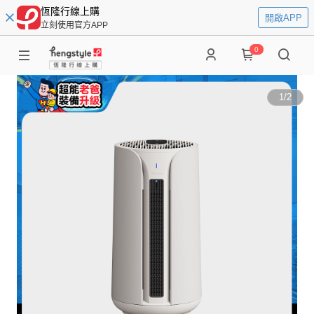
恆隆行線上購
開啟APP
立刻使用官方APP
0
1
/
2