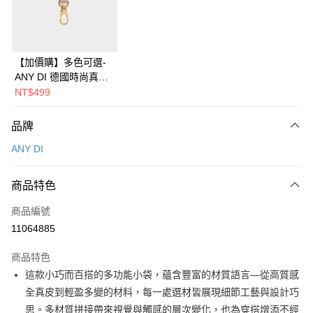
華南商業銀行
彰化商業銀行
合作金庫商業銀行
第一商業銀行
即享券
上海商業儲蓄銀行
台北富邦商業銀行
華南商業銀行
彰化商業銀行
國泰世華商業銀行
兆豐國際商業銀行
LINE Pay
上海商業儲蓄銀行
台北富邦商業銀行
臺灣中小企業銀行
台中商業銀行
國泰世華商業銀行
兆豐國際商業銀行
【加價購】多色可選-
匯豐（台灣）商業銀行
華泰商業銀行
Apple Pay
臺灣中小企業銀行
台中商業銀行
ANY DI 德國時尚真皮
聯邦商業銀行
遠東國際商業銀行
匯豐（台灣）商業銀行
華泰商業銀行
多功能吊扣
NT$499
街口支付
元大商業銀行
永豐商業銀行
聯邦商業銀行
遠東國際商業銀行
玉山商業銀行
星展（台灣）商業銀行
元大商業銀行
永豐商業銀行
Google Pay
品牌
台新國際商業銀行
中國信託商業銀行
玉山商業銀行
星展（台灣）商業銀行
台灣樂天信用卡公司
ANY DI
台新國際商業銀行
中國信託商業銀行
ATM付款
台灣樂天信用卡公司
運送方式
商品特色
宅配
商品編號
每筆NT$100，滿NT$999(含以上)免運費
11064885
付款後門市自取
商品特色
免運費
這款小巧而百搭的多功能小袋，蘊含豐富的材質語言—從高質感
全真皮到輕盈多變的材料，每一處選材皆展現細節工藝與設計巧
思。多材質拼接帶來視覺與觸感的層次變化，也為穿搭增添不經