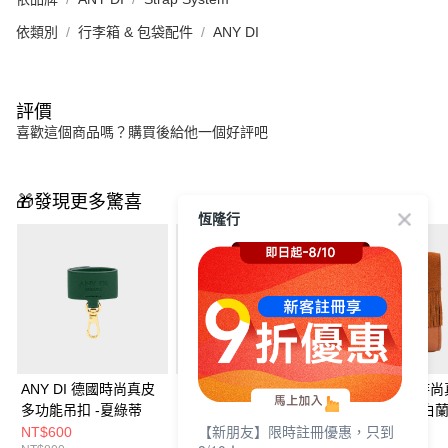
依類別
行李箱 & 包袋配件
ANY DI
評價
喜歡這個商品嗎？購買後給他一個好評吧
🎁發現更多驚喜
恆隆行
ANY DI 德國時尚真皮
ANY DI 德國時尚真皮
ANY DI 德國時
多功能吊扣 -夏綠蒂
多功能手機包 - 夏綠蒂
多功能小袋 - 白
【新朋友】限時註冊優惠，只到
NT$600
NT$3,375
NT$1,950