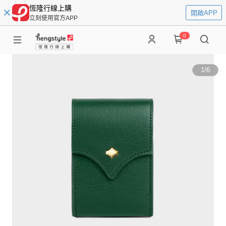
恆隆行線上購
開啟APP
立刻使用官方APP
0
1
/
6