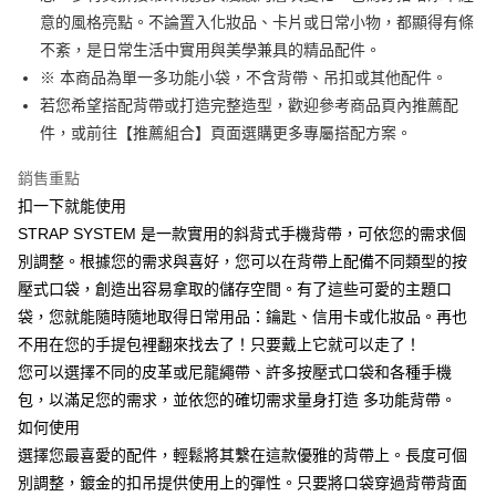
意的風格亮點。不論置入化妝品、卡片或日常小物，都顯得有條
不紊，是日常生活中實用與美學兼具的精品配件。
※ 本商品為單一多功能小袋，不含背帶、吊扣或其他配件。
若您希望搭配背帶或打造完整造型，歡迎參考商品頁內推薦配
件，或前往【推薦組合】頁面選購更多專屬搭配方案。
銷售重點
扣一下就能使用
STRAP SYSTEM 是一款實用的斜背式手機背帶，可依您的需求個
別調整。根據您的需求與喜好，您可以在背帶上配備不同類型的按
壓式口袋，創造出容易拿取的儲存空間。有了這些可愛的主題口
袋，您就能隨時隨地取得日常用品：鑰匙、信用卡或化妝品。再也
不用在您的手提包裡翻來找去了！只要戴上它就可以走了！
您可以選擇不同的皮革或尼龍繩帶、許多按壓式口袋和各種手機
包，以滿足您的需求，並依您的確切需求量身打造 多功能背帶。
如何使用
選擇您最喜愛的配件，輕鬆將其繫在這款優雅的背帶上。長度可個
別調整，鍍金的扣吊提供使用上的彈性。只要將口袋穿過背帶背面