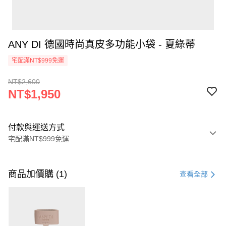
ANY DI 德國時尚真皮多功能小袋 - 夏綠蒂
宅配滿NT$999免運
NT$2,600
NT$1,950
付款與運送方式
宅配滿NT$999免運
付款方式
信用卡一次付款
商品加價購 (1)
查看全部
信用卡分期付款
3 期 0 利率 每期
NT$650
21家銀行
6 期 0 利率 每期
NT$325
21家銀行
合作金庫商業銀行
第一商業銀行