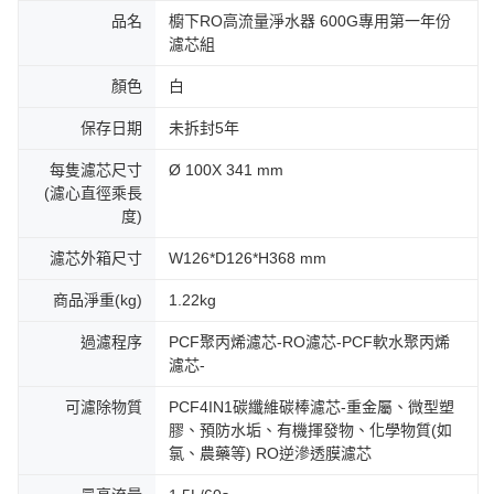
品名
櫥下RO高流量淨水器 600G專用第一年份
濾芯組
顏色
白
保存日期
未拆封5年
每隻濾芯尺寸
Ø 100X 341 mm
(濾心直徑乘長
度)
濾芯外箱尺寸
W126*D126*H368 mm
商品淨重(kg)
1.22kg
過濾程序
PCF聚丙烯濾芯-RO濾芯-PCF軟水聚丙烯
濾芯-
可濾除物質
PCF4IN1碳纖維碳棒濾芯-重金屬、微型塑
膠、預防水垢、有機揮發物、化學物質(如
氯、農藥等) RO逆滲透膜濾芯