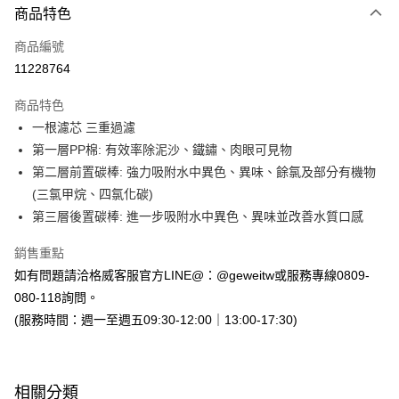
3 期 0 利率 每期
NT$833
21家銀行
商品特色
6 期 0 利率 每期
NT$416
21家銀行
合作金庫商業銀行
第一商業銀行
商品編號
華南商業銀行
彰化商業銀行
合作金庫商業銀行
第一商業銀行
11228764
即享券
上海商業儲蓄銀行
台北富邦商業銀行
華南商業銀行
彰化商業銀行
國泰世華商業銀行
兆豐國際商業銀行
LINE Pay
上海商業儲蓄銀行
台北富邦商業銀行
商品特色
臺灣中小企業銀行
台中商業銀行
國泰世華商業銀行
兆豐國際商業銀行
一根濾芯 三重過濾
匯豐（台灣）商業銀行
華泰商業銀行
Apple Pay
臺灣中小企業銀行
台中商業銀行
第一層PP棉: 有效率除泥沙、鐵鏽、肉眼可見物
聯邦商業銀行
遠東國際商業銀行
匯豐（台灣）商業銀行
華泰商業銀行
街口支付
元大商業銀行
永豐商業銀行
第二層前置碳棒: 強力吸附水中異色、異味、餘氯及部分有機物
聯邦商業銀行
遠東國際商業銀行
玉山商業銀行
星展（台灣）商業銀行
(三氯甲烷、四氯化碳)
元大商業銀行
永豐商業銀行
Google Pay
台新國際商業銀行
中國信託商業銀行
玉山商業銀行
星展（台灣）商業銀行
第三層後置碳棒: 進一步吸附水中異色、異味並改善水質口感
台灣樂天信用卡公司
台新國際商業銀行
中國信託商業銀行
ATM付款
台灣樂天信用卡公司
銷售重點
如有問題請洽格威客服官方LINE@：@geweitw或服務專線0809-
運送方式
080-118詢問。
宅配
(服務時間：週一至週五09:30-12:00｜13:00-17:30)
每筆NT$100，滿NT$999(含以上)免運費
付款後門市自取
免運費
相關分類