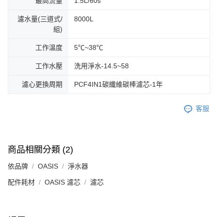
最高流量
1.5L/60s
濾水量(三道式/
8000L
組)
工作溫度
5℃~38℃
工作水壓
洗用淨水-14.5~58
濾心更換周期
PCF4IN1碳纖維碳棒濾芯-1年
客服
商品相關分類 (2)
依品牌
OASIS
淨水器
配件耗材
OASIS 濾芯
濾芯