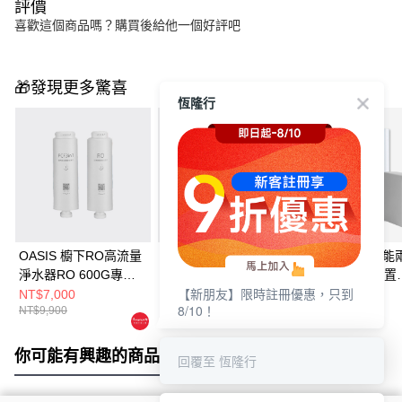
評價
喜歡這個商品嗎？購買後給他一個好評吧
🎁發現更多驚喜
恆隆行
OASIS 櫥下RO高流量
OASIS 極沁冰溫瞬熱
OASIS 櫥下節能
淨水器RO 600G專用
RO濾淨飲水機專用一
UVC飲水機(配置
【新朋友】限時註冊優惠，只到
第二年份濾芯組
年份濾芯組 (適用機
OASIS 600G大
NT$7,000
NT$2,980
NT$39,800
8/10！
NT$9,900
NT$3,380
NT$42,800
型：IF-301A)
RO淨水器)
你可能有興趣的商品
全站排行
回覆至 恆隆行