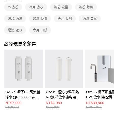
ro 濾芯
專用 濾芯
濾芯 流量
濾芯 餘氯
濾芯 過濾
過濾 吸附
專用 吸附
過濾 口感
過濾 泥沙
專用 口感
🎁發現更多驚喜
OASIS 櫥下RO高流量
OASIS 極沁冰溫瞬熱
OASIS 櫥下節能
淨水器RO 600G專用
RO濾淨飲水機專用一
UVC飲水機(配置
第二年份濾芯組
年份濾芯組 (適用機
OASIS 600G大
NT$7,000
NT$2,980
NT$39,800
NT$9,900
NT$3,380
NT$42,800
型：IF-301A)
RO淨水器)