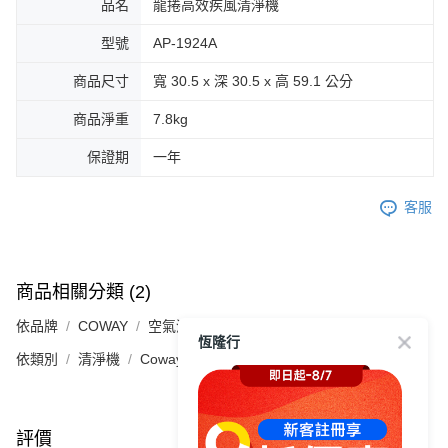
品名
龍捲高效疾風清淨機
型號
AP-1924A
商品尺寸
寬 30.5 x 深 30.5 x 高 59.1 公分
商品淨重
7.8kg
保證期
一年
客服
商品相關分類 (2)
依品牌
COWAY
空氣清淨機
恆隆行
依類別
清淨機
Coway
評價