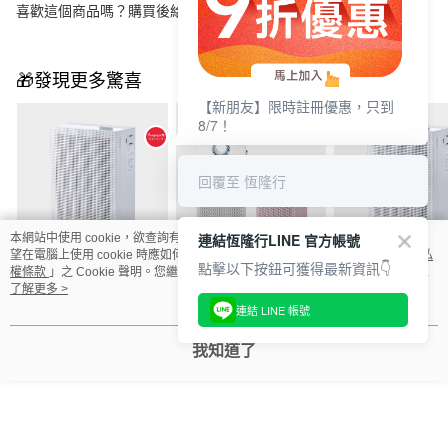
喜歡這個商品嗎？購買後給他一個好評吧
🎁發現更多驚喜
【新朋友】限時註冊優惠，只到
8/7！
回覆至 恆隆行
連結恆隆行LINE 官方帳號
本網站中使用 cookie，欲查詢有關本網站使用 cookie 方式之詳情，及若您不希
望在電腦上使用 cookie 時應如何變更電腦的 cookie 設定，請參閱本網站「
隱私
點擊以下按鈕可獲得最新資訊👇
【買一送一組】Coway
【1+1超值組】Coway
Coway AP-1019
權條款
」之 Cookie 聲明。您繼續使用本網站即表示您同意本公司得按本網站使
AP-1019C 綠淨力玩美
AP-1220B+ AP-1019C
淨力玩美雙禦空
用條款之 Cookie 聲明使用 cookie。
了解更多 >
連結 LINE 帳號
雙禦空氣清淨機 純淨
空氣清淨機
機 純淨白
NT$9,900
NT$13,800
NT$5,900
NT$21,800
NT$23,700
NT$10,900
白
我知道了
你可能有興趣的商品
全站排行