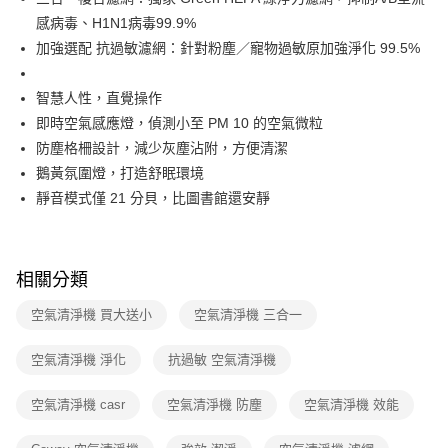
感病毒、H1N1病毒99.9%
加強選配 抗過敏濾網：針對粉塵／寵物過敏原加強淨化 99.5%
智慧人性，直覺操作
即時空氣感應燈，偵測小至 PM 10 的空氣微粒
防塵格柵設計，減少灰塵沾附，方便清潔
鵝黃氛圍燈，打造舒眠環境
靜音模式僅 21 分貝，比圖書館還安靜
相關分類
空氣清淨機 買大送小
空氣清淨機 三合一
空氣清淨機 淨化
抗過敏 空氣清淨機
空氣清淨機 casr
空氣清淨機 防塵
空氣清淨機 效能