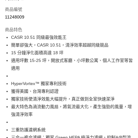
6 期 0 利率 每期
NT$2,133
21家銀行
合作金庫商業銀行
第一商業銀行
商品編號
華南商業銀行
彰化商業銀行
合作金庫商業銀行
第一商業銀行
11248009
即享券
上海商業儲蓄銀行
台北富邦商業銀行
華南商業銀行
彰化商業銀行
國泰世華商業銀行
兆豐國際商業銀行
LINE Pay
上海商業儲蓄銀行
台北富邦商業銀行
商品特色
臺灣中小企業銀行
台中商業銀行
國泰世華商業銀行
兆豐國際商業銀行
CASR 10.51 同級最強效能王
匯豐（台灣）商業銀行
華泰商業銀行
Apple Pay
臺灣中小企業銀行
台中商業銀行
簡單卻強大，CASR 10.51，清淨效率超越同級競品
聯邦商業銀行
遠東國際商業銀行
匯豐（台灣）商業銀行
華泰商業銀行
街口支付
元大商業銀行
永豐商業銀行
15 分鐘淨化面積高達 18 坪
聯邦商業銀行
遠東國際商業銀行
玉山商業銀行
星展（台灣）商業銀行
適用坪數 15-25 坪，開放式客廳、小坪數公寓、個人工作室等皆
元大商業銀行
永豐商業銀行
Google Pay
台新國際商業銀行
中國信託商業銀行
玉山商業銀行
星展（台灣）商業銀行
適用
台灣樂天信用卡公司
台新國際商業銀行
中國信託商業銀行
ATM付款
台灣樂天信用卡公司
HyperVortex™ 獨家專利技術
運送方式
獲得美國、台灣專利認證
獨家技術使清淨效能大幅提升，真正做到全室快速潔淨
宅配
最大特色為渦流動力風扇，將氣流最大化，產生強勁的風量，增
每筆NT$100，滿NT$999(含以上)免運費
強清淨效率
三重防護濾網系統
三合一複合濾網：獨家 Green HEPA 綠淨力濾網，抑制A/B型流