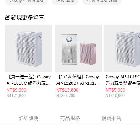
Coway 空氣清淨機
強效 潔淨
空氣清淨機 濾網
🎁發現更多驚喜
【買一送一組】Coway
【1+1超值組】Coway
Coway AP-1019
AP-1019C 綠淨力玩美
AP-1220B+ AP-1019C
淨力玩美雙禦空
雙禦空氣清淨機 純淨
空氣清淨機
機 純淨白
NT$9,900
NT$13,800
NT$5,900
NT$21,800
NT$23,700
NT$10,900
白
詳細說明
商品規格
相關推薦