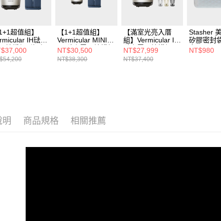
資料（包
用，由本
3.完整用
1+1超值組】
【1+1超值組】
【滿室光亮入厝
Stasher
rmicular IH琺瑯
Vermicular MINI
組】Vermicular IH
矽膠密封袋
子鑄鐵鍋 (海鹽
IH 琺瑯電子鑄鐵鍋
琺瑯電子鑄鐵鍋
白
$37,000
NT$30,500
NT$27,999
NT$980
/松露黑/飛魚
(海鹽白/飛魚銀/松
(海鹽
$54,200
NT$38,300
NT$37,400
)+OASIS 極沁冰
露黑)+OASIS 極沁
白)+STYLISTIC 琉
瞬熱RO濾淨飲
冰溫瞬熱RO濾淨
映澄波情境燈 L
機301A
飲水機IF-301A
說明
商品規格
相關推薦