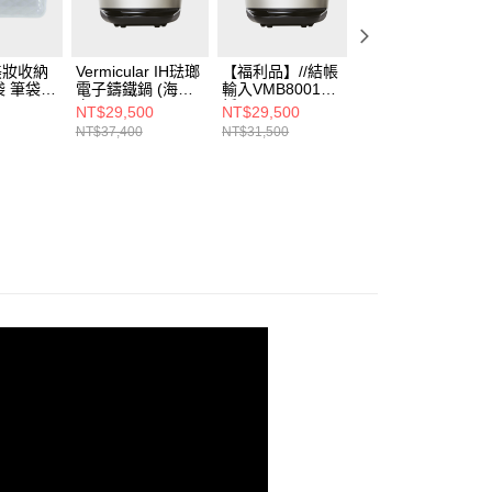
含姓名、電話或地址）提供予台灣大哥大進項蒐集、處理及利
公司與您本人進行分期帳單所需資料之確認、核對及更正。
戶服務條款，請詳閱以下連結：
https://oppay.tw/userRule
 美妝收納
Vermicular IH琺瑯
【福利品】//結帳
Vermicular MINI
 筆袋
電子鑄鐵鍋 (海鹽
輸入VMB8001享7
IH 琺瑯電子鑄鐵
白)
折// Vermicular IH
(海鹽白)
NT$29,500
NT$29,500
NT$21,500
琺瑯電子鑄鐵鍋(海
NT$37,400
NT$31,500
鹽白)