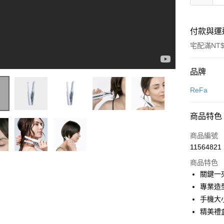
付款與運
宅配滿NT$
付款方式
品牌
信用卡一
ReFa
信用卡分
商品特色
3 期 
商品編號
6 期 
合作金
11564821
華南商
合作金
即享券
上海商
商品特色
華南商
國泰世
關鍵一
LINE Pay
上海商
臺灣中
專業造
國泰世
匯豐（
Apple Pay
臺灣中
手機大
聯邦商
匯豐（
精美禮
街口支付
元大商
聯邦商