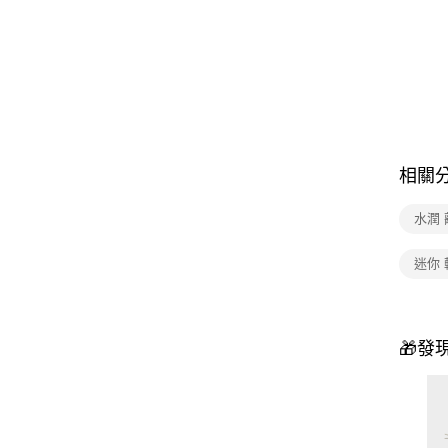
相關
水潤
迷你 
🎁發