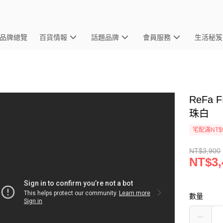
品牌總覽
百貨情報
話題品牌
會員服務
生活秘笈
ReFa 
珠白
宅配滿NT$
NT$3,900
NT$3,
數量