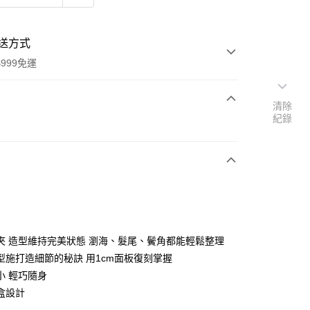
送方式
999免運
清除
紀錄
次付款
期付款
0 利率 每期
NT$1,160
21家銀行
0 利率 每期
NT$580
21家銀行
庫商業銀行
第一商業銀行
業銀行
彰化商業銀行
庫商業銀行
第一商業銀行
業儲蓄銀行
台北富邦商業銀行
業銀行
彰化商業銀行
華商業銀行
兆豐國際商業銀行
夾 造型維持完美狀態 瀏海、髮尾、鬢角都能輕鬆整理
業儲蓄銀行
台北富邦商業銀行
小企業銀行
台中商業銀行
型施打造細節的秘訣 用1cm面板復刻掌握
華商業銀行
兆豐國際商業銀行
台灣）商業銀行
華泰商業銀行
小企業銀行
台中商業銀行
小 輕巧隨身
業銀行
遠東國際商業銀行
台灣）商業銀行
華泰商業銀行
盒設計
業銀行
永豐商業銀行
業銀行
遠東國際商業銀行