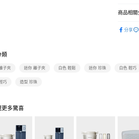
玉山商
元大商
Google Pa
台新國
玉山商
商品相關分
台灣樂
台新國
大哥付你
台灣樂
相關說明
依品牌
【大哥付
分享
ATM付款
依類別
1.本服務
2.付款方
流程，驗
完成交易
分類
運送方式
3.實際核
4.訂單成
宅配
 離子夾
迷你 離子夾
白色 輕鬆
迷你 珍珠
白色 輕巧
消。如遇
每筆NT$1
無法說明
【繳款方
輕巧
造型 珍珠
付款後門
1.分期款
醒簡訊。
免運費
2.透過簡
帳／街口支
現更多驚喜
【注意事
1.本服務
用戶於交
款買賣價
2.基於同