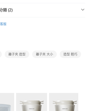
業銀行
星展（台灣）商業銀行
業銀行
永豐商業銀行
y
際商業銀行
中國信託商業銀行
業銀行
星展（台灣）商業銀行
類 (2)
天信用卡公司
際商業銀行
中國信託商業銀行
分期
天信用卡公司
ReFa
美髮護髮
你分期使用說明】
客服
美髮美容
ReFa
由台灣大哥大提供，台灣大哥大用戶可立即使用無須另外申請。
式選擇「大哥付你分期」，訂單成立後會自動跳轉到大哥付的交易
證手機門號後，選擇欲分期的期數、繳款截止日，確認付款後即
。
准額度、可分期數及費用金額請依後續交易確認頁面所載為準。
立30分鐘內，如未前往確認交易或遇審核未通過，訂單將自動取
離子夾 造型
離子夾 大小
造型 輕巧
「轉專審核」未通過狀況，表示未達大哥付你分期系統評分，恕
00，滿NT$999(含以上)免運費
評估內容。
式說明】
市自取
項不併入電信帳單，「大哥付你分期」於每月結算日後寄送繳費提
訊連結打開帳單後，可選擇「超商條碼／台灣大直營門市／銀行轉
付／iPASS MONEY」等通路繳費。
項】
係由「台灣大哥大股份有限公司」（以下簡稱本公司）所提供，讓
易時，得透過本服務購買商品或服務，並由商店將買賣／分期付
金債權讓與本公司後，依約使用本公司帳單繳交帳款。
意付款使用「大哥付你分期」之契約關係目的，商店將以您的個人