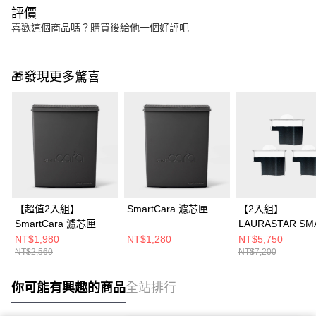
評價
喜歡這個商品嗎？購買後給他一個好評吧
🎁發現更多驚喜
【超值2入組】
SmartCara 濾芯匣
【2入組】
SmartCara 濾芯匣
LAURASTAR SM
防水垢濾芯三入
NT$1,980
NT$1,280
NT$5,750
NT$2,560
NT$7,200
你可能有興趣的商品
全站排行