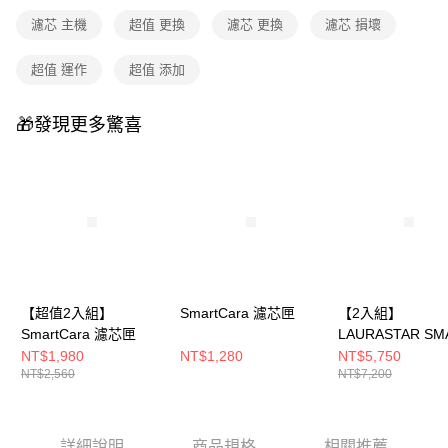
每筆NT$100，滿NT$999(含以上)免運費
濾芯 主機
超值 更換
濾芯 更換
濾芯 損壞
付款後門市自取
超值 運作
超值 添加
免運費
🎁發現更多驚喜
【超值2入組】
SmartCara 濾芯匣
【2入組】
SmartCara 濾芯匣
LAURASTAR SM
防水垢濾芯三入
NT$1,980
NT$1,280
NT$5,750
NT$2,560
NT$7,200
詳細說明
商品規格
相關推薦