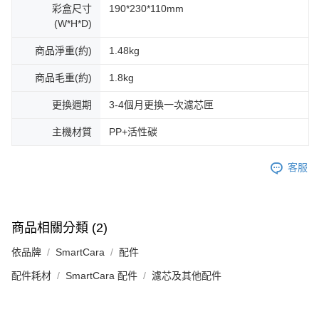
彩盒尺寸
190*230*110mm
(W*H*D)
商品淨重(約)
1.48kg
商品毛重(約)
1.8kg
更換週期
3-4個月更換一次濾芯匣
主機材質
PP+活性碳
客服
商品相關分類 (2)
依品牌
SmartCara
配件
配件耗材
SmartCara 配件
濾芯及其他配件