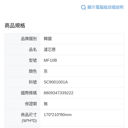
顯示電腦版詳細說明
商品規格
品牌國別
韓國
品名
濾芯匣
型號
MF10B
顏色
灰
料號
SC9001001A
國際條碼
8809347339222
保證期
無
商品尺寸
170*210*80mm
(W*H*D)